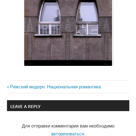
Previous
Рижский модерн: Национальная романтика
Навигация
Post:
по
LEAVE A REPLY
записям
Для отправки комментария вам необходимо
авторизоваться
.