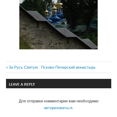
Previous
За Русь Святую : Псково-Печерский монастырь
Навигация
Post:
по
LEAVE A REPLY
записям
Для отправки комментария вам необходимо
авторизоваться
.