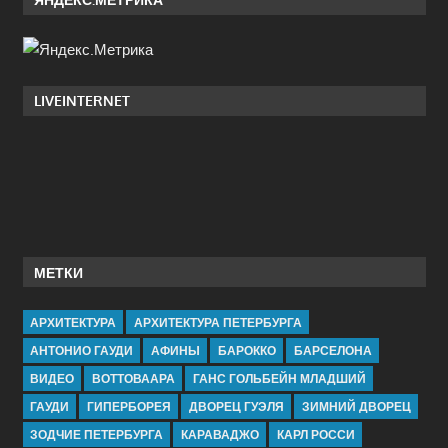
LIVEINTERNET
МЕТКИ
АРХИТЕКТУРА
АРХИТЕКТУРА ПЕТЕРБУРГА
АНТОНИО ГАУДИ
АФИНЫ
БАРОККО
БАРСЕЛОНА
ВИДЕО
ВОТТОВААРА
ГАНС ГОЛЬБЕЙН МЛАДШИЙ
ГАУДИ
ГИПЕРБОРЕЯ
ДВОРЕЦ ГУЭЛЯ
ЗИМНИЙ ДВОРЕЦ
ЗОДЧИЕ ПЕТЕРБУРГА
КАРАВАДЖО
КАРЛ РОССИ