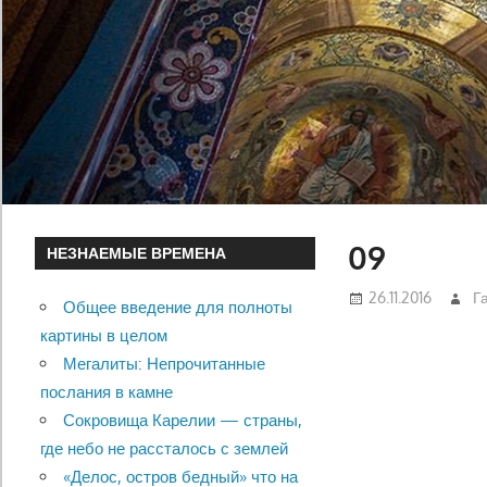
09
НЕЗНАЕМЫЕ ВРЕМЕНА
26.11.2016
Г
Общее введение для полноты
картины в целом
Мегалиты: Непрочитанные
послания в камне
Сокровища Карелии — страны,
где небо не рассталось с землей
«Делос, остров бедный» что на