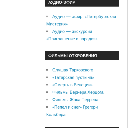
АУДИО-ЭФИР
Аудио — эфир: «Петербургская
Мистерия»
Аудио — экскурсии
«Приглашение в парадиз»
ФИЛЬМЫ ОТКРОВЕНИЯ
Слушая Тарковского
«Татарская пустыня»
«Смерть в Венеции»
Фильмы Вернера Херцога
Фильмы Жака Перрена
«Пепел и снег» Грегори
Кольбера