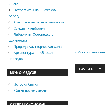
Онего…
Петроглифы на Онежском
берегу
Живопись пещерного человека
Следы Гипербореи
Лабиринты Соловецкого
архипелага
Природа как творческая сила
Previous
Московский моде
Архитектура — «Вторая
Навигац
Post:
природа»
по
LEAVE A REPLY
МИФ О МЕДУЗЕ
записям
История бытия
Жизнь после смерти
СРЕДИЗЕМНОМОРЬЕ