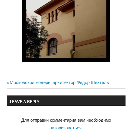
Previous
Московский модерн: архитектор Федор Шехтель
Навигация
Post:
по
LEAVE A REPLY
записям
Для отправки комментария вам необходимо
авторизоваться
.