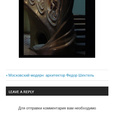
Previous
Московский модерн: архитектор Федор Шехтель
Навигация
Post:
по
LEAVE A REPLY
записям
Для отправки комментария вам необходимо