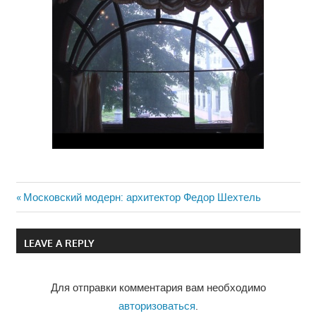
Previous
Московский модерн: архитектор Федор Шехтель
Навигация
Post:
по
LEAVE A REPLY
записям
Для отправки комментария вам необходимо
авторизоваться
.