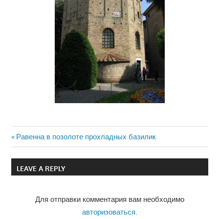
Previous
Равенна в позолоте прохладных базилик
Навигация
Post:
по
LEAVE A REPLY
записям
Для отправки комментария вам необходимо
авторизоваться
.