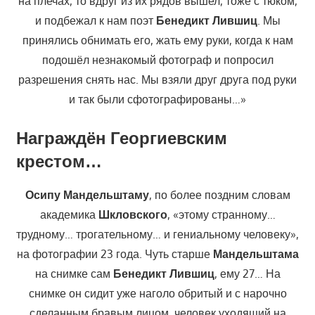
на плечах, то вдруг из их рядов вышел, тоже с тюком,
и подбежал к нам поэт
Бенедикт Лившиц
. Мы
принялись обнимать его, жать ему руки, когда к нам
подошёл незнакомый фотограф и попросил
разрешения снять нас. Мы взяли друг друга под руки
и так были сфотографированы…»
Награждён Георгиевским
крестом…
Осипу Мандельштаму
, по более поздним словам
академика
Шкловского
, «этому странному…
трудному… трогательному… и гениальному человеку»,
на фотографии 23 года. Чуть старше
Мандельштама
на снимке сам
Бенедикт Лившиц
, ему 27… На
снимке он сидит уже наголо обритый и с нарочно
сделанным бравым лицом, человек уходящий на