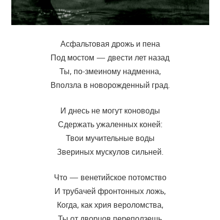
Асфальтовая дрожь и пена
Под мостом — двести лет назад
Ты, по-змеиному надменна,
Вползла в новорожденный град.
И днесь не могут коноводы
Сдержать ужаленных коней:
Твои мучительные воды
Звериных мускулов сильней.
Что — венетийское потомство
И трубачей фронтонных ложь,
Когда, как хрия вероломства,
Ты от дворцов переползешь