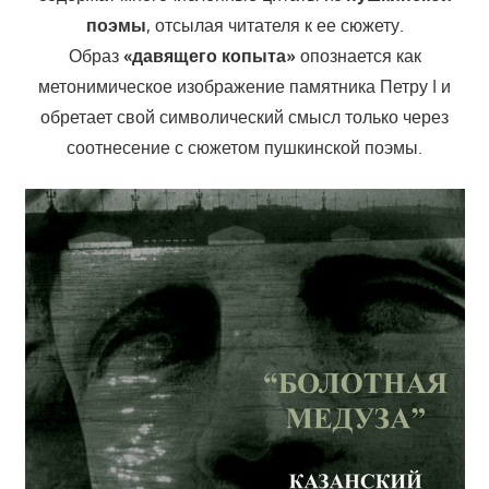
поэмы
, отсылая читателя к ее сюжету.
Образ
«давящего копыта»
опознается как
метонимическое изображение памятника Петру I и
обретает свой символический смысл только через
соотнесение с сюжетом пушкинской поэмы.