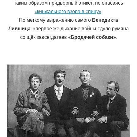
таким образом придворный этикет, не опасаясь
«кинжального взора в спину»
.
По меткому выражению самого
Бенедикта
Лившица
, «первое же дыхание войны сдуло румяна
со щёк завсегдатаев
«Бродячей собаки»
.