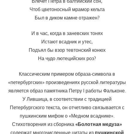
Влечет Петра в балтийский сон,
Чтоб цветоносный мрамор кельта
Был в диком камне отражен?
И в час, когда в заневских тонях
Истают всадник и утес,
Подъял бы взор тевтонский конюх
На чудо лютецийских роз?
Классическим примером образа-символа в
«петербургских» произведениях русской литературы
является образ памятника Петру I работы Фальконе.
У Лившица, в соответствии с традицией
Петербургского текста, он отчетливо связывается с
пушкинским мифом о «Медном всаднике».
Стихотворения из сборника
«Болотная медуза»
содержат многочисленные цитаты из
пушкинской