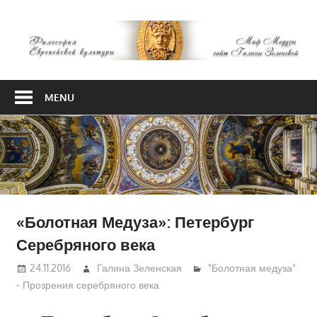
Skip
М
to
content
М
Философия
Европейской
MENU
культуры
«Болотная Медуза»: Петербург
Серебряного века
24.11.2016
Галина Зеленская
"Болотная медуза"
- Прозрения серебряного века