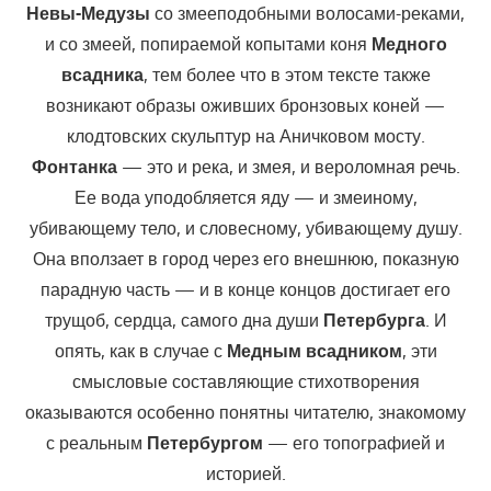
Невы-Медузы
со змееподобными волосами-реками,
и со змеей, попираемой копытами коня
Медного
всадника
, тем более что в этом тексте также
возникают образы оживших бронзовых коней —
клодтовских скульптур на Аничковом мосту.
Фонтанка
— это и река, и змея, и вероломная речь.
Ее вода уподобляется яду — и змеиному,
убивающему тело, и словесному, убивающему душу.
Она вползает в город через его внешнюю, показную
парадную часть — и в конце концов достигает его
трущоб, сердца, самого дна души
Петербурга
. И
опять, как в случае с
Медным всадником
, эти
смысловые составляющие стихотворения
оказываются особенно понятны читателю, знакомому
с реальным
Петербургом
— его топографией и
историей.