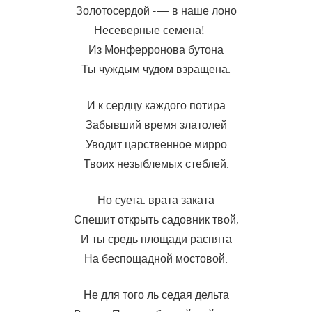
Золотосердой -— в наше лоно
Несеверные семена!—
Из Монферронова бутона
Ты чуждым чудом взращена.
И к сердцу каждого потира
Забывший время златолей
Уводит царственное мирро
Твоих незыблемых стеблей.
Но суета: врата заката
Спешит открыть садовник твой,
И ты средь площади распята
На беспощадной мостовой.
Не для того ль седая дельта