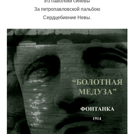
Из паволоки синевы
За петропавловской пальбою
Сердцебиение Невы.