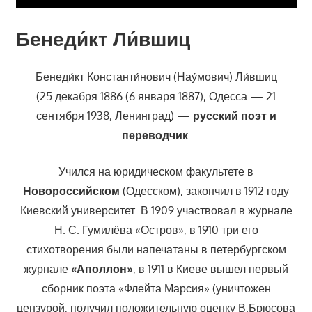
Бенеди́кт Ли́вшиц
Бенеди́кт Константи́нович (Нау́мович) Ли́вшиц
(25 декабря 1886 (6 января 1887), Одесса — 21
сентября 1938, Ленинград) —
русский поэт и
переводчик
.
Учился на юридическом факультете в
Новороссийском
(Одесском), закончил в 1912 году
Киевский университет. В 1909 участвовал в журнале
Н. С. Гумилёва «Остров», в 1910 три его
стихотворения были напечатаны в петербургском
журнале
«Аполлон»
, в 1911 в Киеве вышел первый
сборник поэта «Флейта Марсия» (уничтожен
цензурой, получил положительную оценку В.Брюсова