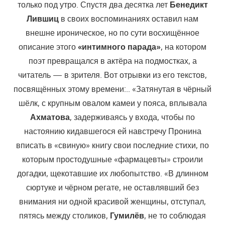
только под утро. Спустя два десятка лет
Бенедикт
Лившиц
в своих воспоминаниях оставил нам
внешне ироническое, но по сути восхищённое
описание этого
«интимного парада»
, на котором
поэт превращался в актёра на подмостках, а
читатель — в зрителя. Вот отрывки из его текстов,
посвящённых этому времени:.. «Затянутая в чёрный
шёлк, с крупным овалом камеи у пояса, вплывала
Ахматова
, задерживаясь у входа, чтобы по
настоянию кидавшегося ей навстречу Пронина
вписать в «свиную» книгу свои последние стихи, по
которым простодушные «фармацевты» строили
догадки, щекотавшие их любопытство. «В длинном
сюртуке и чёрном регате, не оставлявший без
внимания ни одной красивой женщины, отступал,
пятясь между столиков,
Гумилёв
, не то соблюдая