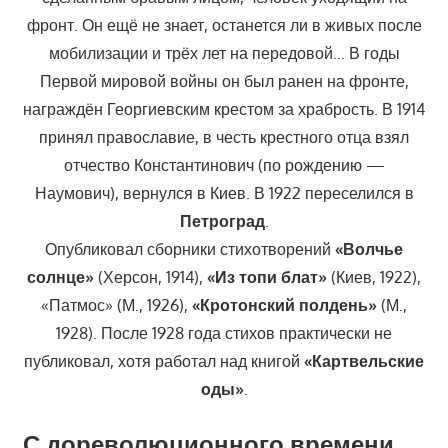
фронт. Он ещё не знает, останется ли в живых после
мобилизации и трёх лет на передовой… В годы
Первой мировой войны он был ранен на фронте,
награждён Георгиевским крестом за храбрость. В 1914
принял православие, в честь крестного отца взял
отчество Константинович (по рождению —
Наумович), вернулся в Киев. В 1922 переселился в
Петроград
.
Опубликовал сборники стихотворений
«Волчье
солнце»
(Херсон, 1914),
«Из топи блат»
(Киев, 1922),
«Патмос» (М., 1926),
«Кротонский полдень»
(М.,
1928). После 1928 года стихов практически не
публиковал, хотя работал над книгой
«Картвельские
оды»
.
С дореволюционного времени