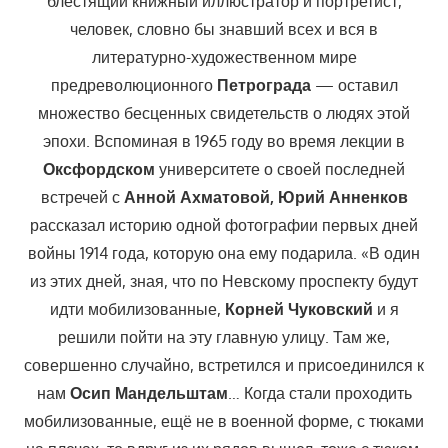
блестящий книжный иллюстратор и портретист,
человек, словно бы знавший всех и вся в
литературно-художественном мире
предреволюционного
Петрограда
— оставил
множество бесценных свидетельств о людях этой
эпохи. Вспоминая в 1965 году во время лекции в
Оксфордском
университете о своей последней
встречей с
Анной Ахматовой, Юрий Анненков
рассказал историю одной фотографии первых дней
войны 1914 года, которую она ему подарила. «В один
из этих дней, зная, что по Невскому проспекту будут
идти мобилизованные,
Корней Чуковский
и я
решили пойти на эту главную улицу. Там же,
совершенно случайно, встретился и присоединился к
нам
Осип Мандельштам
… Когда стали проходить
мобилизованные, ещё не в военной форме, с тюками