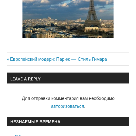
Previous
Европейский модерн: Париж — Стиль Гимара
Навигация
Post:
по
LEAVE A REPLY
записям
Для отправки комментария вам необходимо
авторизоваться
.
НЕЗНАЕМЫЕ ВРЕМЕНА