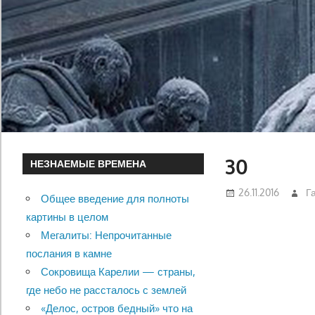
30
НЕЗНАЕМЫЕ ВРЕМЕНА
26.11.2016
Г
Общее введение для полноты
картины в целом
Мегалиты: Непрочитанные
послания в камне
Сокровища Карелии — страны,
где небо не рассталось с землей
«Делос, остров бедный» что на