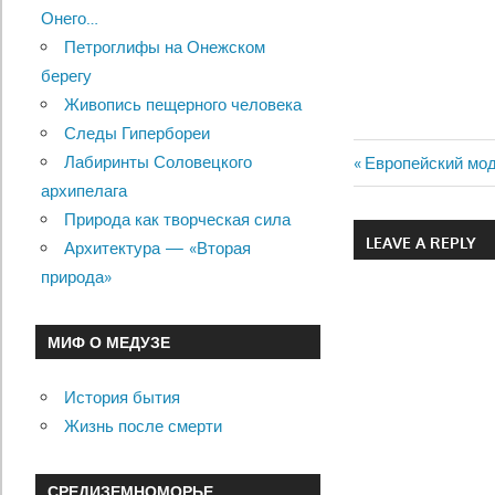
Онего…
Петроглифы на Онежском
берегу
Живопись пещерного человека
Следы Гипербореи
Лабиринты Соловецкого
Previous
Европейский мо
Навигац
архипелага
Post:
Природа как творческая сила
по
LEAVE A REPLY
Архитектура — «Вторая
записям
природа»
МИФ О МЕДУЗЕ
История бытия
Жизнь после смерти
СРЕДИЗЕМНОМОРЬЕ