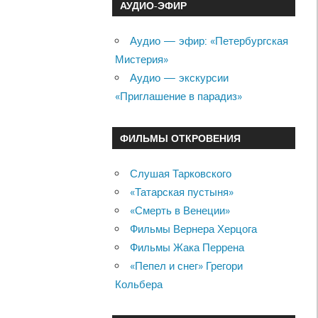
АУДИО-ЭФИР
Аудио — эфир: «Петербургская
Мистерия»
Аудио — экскурсии
«Приглашение в парадиз»
ФИЛЬМЫ ОТКРОВЕНИЯ
Слушая Тарковского
«Татарская пустыня»
«Смерть в Венеции»
Фильмы Вернера Херцога
Фильмы Жака Перрена
«Пепел и снег» Грегори
Кольбера