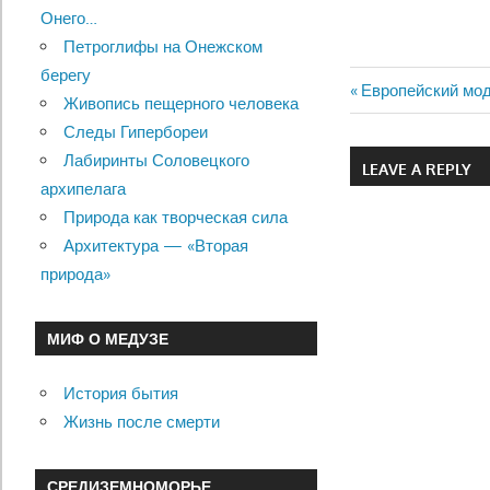
Онего…
Петроглифы на Онежском
берегу
Previous
Европейский мо
Живопись пещерного человека
Навигац
Post:
Следы Гипербореи
по
Лабиринты Соловецкого
LEAVE A REPLY
архипелага
записям
Природа как творческая сила
Архитектура — «Вторая
природа»
МИФ О МЕДУЗЕ
История бытия
Жизнь после смерти
СРЕДИЗЕМНОМОРЬЕ