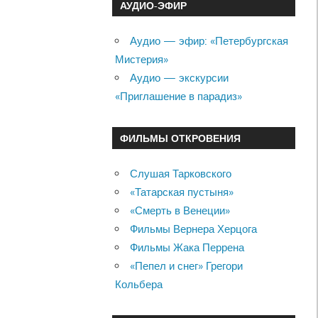
АУДИО-ЭФИР
Аудио — эфир: «Петербургская
Мистерия»
Аудио — экскурсии
«Приглашение в парадиз»
ФИЛЬМЫ ОТКРОВЕНИЯ
Слушая Тарковского
«Татарская пустыня»
«Смерть в Венеции»
Фильмы Вернера Херцога
Фильмы Жака Перрена
«Пепел и снег» Грегори
Кольбера