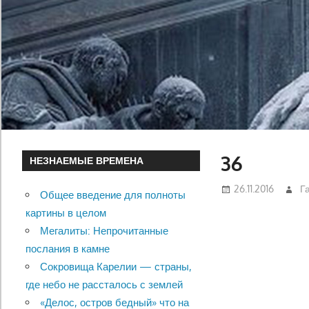
36
НЕЗНАЕМЫЕ ВРЕМЕНА
26.11.2016
Г
Общее введение для полноты
картины в целом
Мегалиты: Непрочитанные
послания в камне
Сокровища Карелии — страны,
где небо не рассталось с землей
«Делос, остров бедный» что на