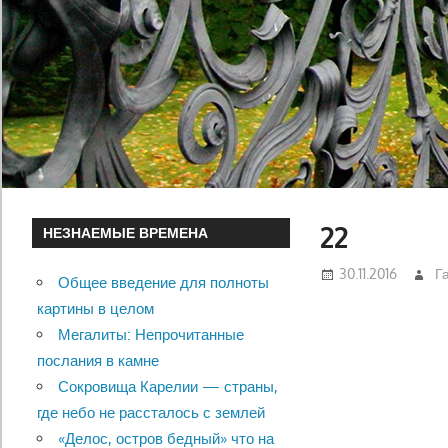
22
НЕЗНАЕМЫЕ ВРЕМЕНА
30.11.2016
Г
Общее введение для полноты
картины в целом
Мегалиты: Непрочитанные
послания в камне
Сокровища Карелии — страны,
где небо не рассталось с землей
«Делос, остров бедный» что на