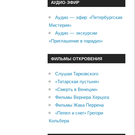
АУДИО-ЭФИР
Аудио — эфир: «Петербургская
Мистерия»
Аудио — экскурсии
«Приглашение в парадиз»
ФИЛЬМЫ ОТКРОВЕНИЯ
Слушая Тарковского
«Татарская пустыня»
«Смерть в Венеции»
Фильмы Вернера Херцога
Фильмы Жака Перрена
«Пепел и снег» Грегори
Кольбера