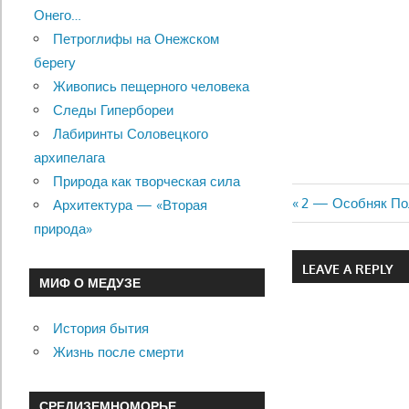
Онего…
Петроглифы на Онежском
берегу
Живопись пещерного человека
Следы Гипербореи
Лабиринты Соловецкого
архипелага
Природа как творческая сила
Previous
2 — Особняк По
Архитектура — «Вторая
Навигац
Post:
природа»
по
LEAVE A REPLY
МИФ О МЕДУЗЕ
записям
История бытия
Жизнь после смерти
СРЕДИЗЕМНОМОРЬЕ