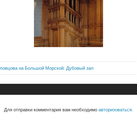
ловцова на Большой Морской: Дубовый зал
ия
Для отправки комментария вам необходимо
авторизоваться
.