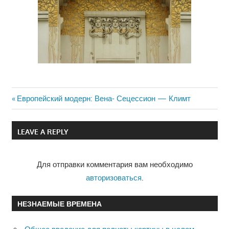
Previous
Европейский модерн: Вена- Сецессион — Климт
Навигация
Post:
по
LEAVE A REPLY
записям
Для отправки комментария вам необходимо
авторизоваться
.
НЕЗНАЕМЫЕ ВРЕМЕНА