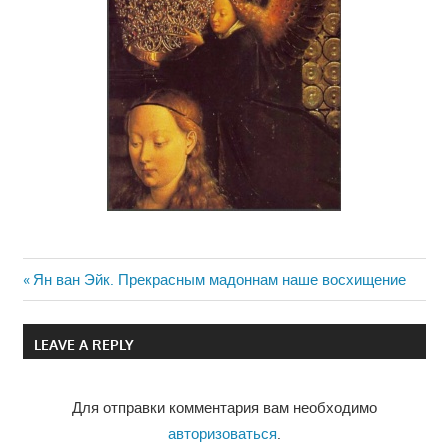
Previous
Ян ван Эйк. Прекрасным мадоннам наше восхищение
Навигация
Post:
по
LEAVE A REPLY
записям
Для отправки комментария вам необходимо
авторизоваться
.