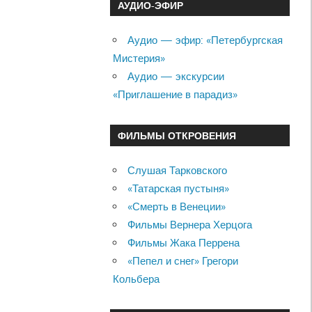
АУДИО-ЭФИР
Аудио — эфир: «Петербургская
Мистерия»
Аудио — экскурсии
«Приглашение в парадиз»
ФИЛЬМЫ ОТКРОВЕНИЯ
Слушая Тарковского
«Татарская пустыня»
«Смерть в Венеции»
Фильмы Вернера Херцога
Фильмы Жака Перрена
«Пепел и снег» Грегори
Кольбера