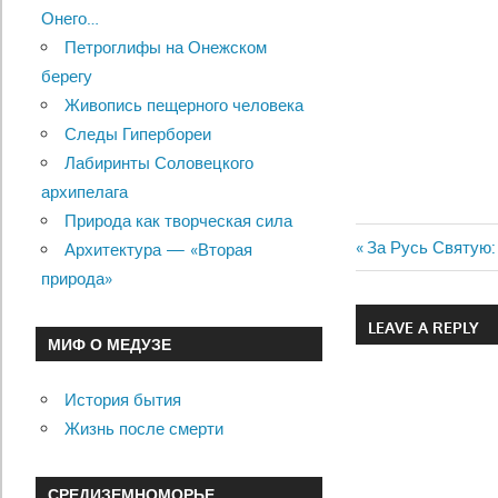
Онего…
Петроглифы на Онежском
берегу
Живопись пещерного человека
Следы Гипербореи
Лабиринты Соловецкого
архипелага
Природа как творческая сила
Previous
За Русь Святую:
Архитектура — «Вторая
Навигац
Post:
природа»
по
LEAVE A REPLY
МИФ О МЕДУЗЕ
записям
История бытия
Жизнь после смерти
СРЕДИЗЕМНОМОРЬЕ