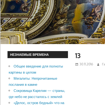
13
НЕЗНАЕМЫЕ ВРЕМЕНА
30.11.2016
Г
Общее введение для полноты
картины в целом
Мегалиты: Непрочитанные
послания в камне
Сокровища Карелии — страны,
где небо не рассталось с землей
«Делос, остров бедный» что на