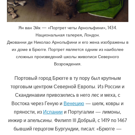
Ян ван Эйк — «Портрет четы Арнольфини», 1434.
Национальная галерея, Лондон.
Джованни ди Николао Арнольфини и его жена изображены в
их доме в Брюгге. Портрет является одним из наиболее
сложных произведений школы живописи Северного
Возрождения.
Портовый город Брюгге в ту пору был крупным
торговым центром Северной Европы. Из России и
Скандинавии привозились в него лес и меха, с
Востока через Геную и
Венецию
— шелк, ковры и
пряности, из
Испании
и Португалии — лимоны,
инжир и апельсины. Филипп III Добрый, с 1419 по 1467
бывший герцогом Бургундии, писал: «Брюгге —