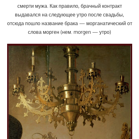
смерти мужа. Как правило, брачный контракт
выдавался на следующее утро после свадьбы,
отсюда пошло название брака — морганатический от
слова морген (нем. morgen — утро)