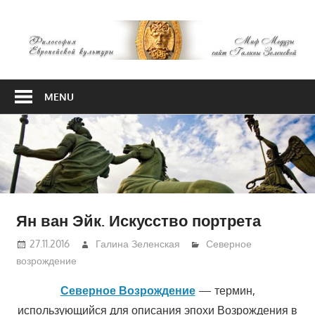
Skip
М
to
content
М
Философия
Европейской
MENU
культуры
Ян ван Эйк. Искусство портрета
27.11.2016
Галина Зеленская
Северное
возрождение
Северное Возрождение
— термин,
использующийся для описания эпохи Возрождения в