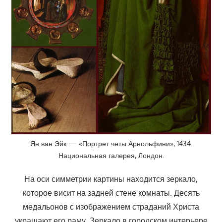
Ян ван Эйк — «Портрет четы Арнольфини», 1434.
Национальная галерея, Лондон.
На оси симметрии картины находится зеркало,
которое висит на задней стене комнаты. Десять
медальонов с изображением страданий Христа
украшают его раму. Зеркало в городском интерьере