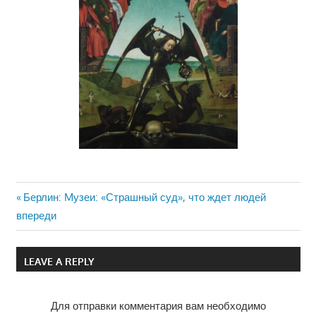
Previous
Берлин: Mузеи: «Страшный суд», что ждет людей
Навигация
впереди
Post:
по
LEAVE A REPLY
записям
Для отправки комментария вам необходимо