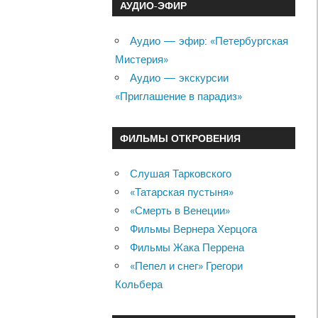
АУДИО-ЭФИР
Аудио — эфир: «Петербургская
Мистерия»
Аудио — экскурсии
«Приглашение в парадиз»
ФИЛЬМЫ ОТКРОВЕНИЯ
Слушая Тарковского
«Татарская пустыня»
«Смерть в Венеции»
Фильмы Вернера Херцога
Фильмы Жака Перрена
«Пепел и снег» Грегори
Кольбера