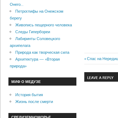
Онего…
Петроглифы на Онежском
берегу
Живопись пещерного человека
Следы Гипербореи
Лабиринты Соловецкого
архипелага
Природа как творческая сила
Previous
Спас на Нередиц
Архитектура — «Вторая
Навигац
Post:
природа»
по
LEAVE A REPLY
МИФ О МЕДУЗЕ
записям
История бытия
Жизнь после смерти
СРЕДИЗЕМНОМОРЬЕ