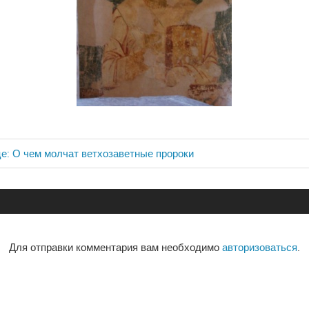
е: О чем молчат ветхозаветные пророки
ия
Для отправки комментария вам необходимо
авторизоваться
.