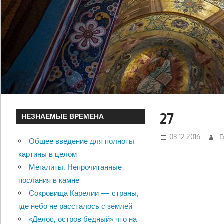
27
НЕЗНАЕМЫЕ ВРЕМЕНА
03.12.2016
Г
Общее введение для полноты
картины в целом
Мегалиты: Непрочитанные
послания в камне
Сокровища Карелии — страны,
где небо не рассталось с землей
«Делос, остров бедный» что на