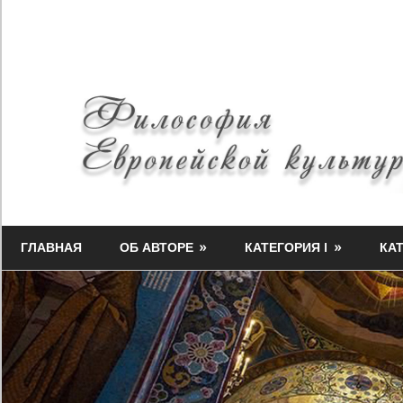
Skip
to
content
Философия
Миф-
Европейской
ГЛАВНАЯ
ОБ АВТОРЕ
КАТЕГОРИЯ I
КАТ
Медузы
культуры