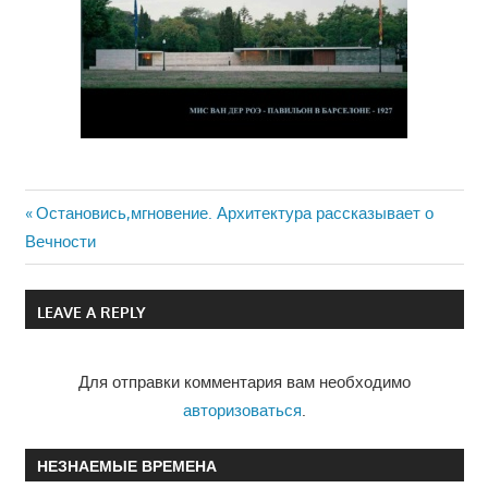
Previous
Остановись,мгновение. Архитектура рассказывает о
Навигация
Вечности
Post:
по
LEAVE A REPLY
записям
Для отправки комментария вам необходимо
авторизоваться
.
НЕЗНАЕМЫЕ ВРЕМЕНА