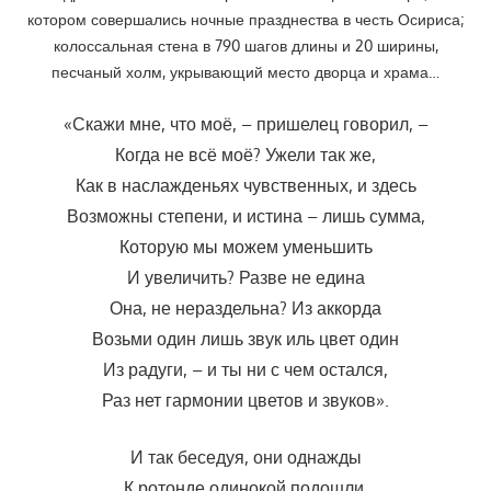
котором совершались ночные празднества в честь Осириса;
колоссальная стена в 790 шагов длины и 20 ширины,
песчаный холм, укрывающий место дворца и храма…
«Скажи мне, что моё, – пришелец говорил, –
Когда не всё моё? Ужели так же,
Как в наслажденьях чувственных, и здесь
Возможны степени, и истина – лишь сумма,
Которую мы можем уменьшить
И увеличить? Разве не едина
Она, не нераздельна? Из аккорда
Возьми один лишь звук иль цвет один
Из радуги, – и ты ни с чем остался,
Раз нет гармонии цветов и звуков».
И так беседуя, они однажды
К ротонде одинокой подошли.