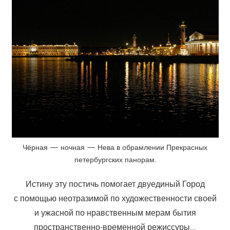
Чёрная — ночная — Нева в обрамлении Прекрасных
петербургских панорам.
Истину эту постичь помогает двуединый Город
с помощью неотразимой по художественности своей
и ужасной по нравственным мерам бытия
пространственно-временной режиссуры…