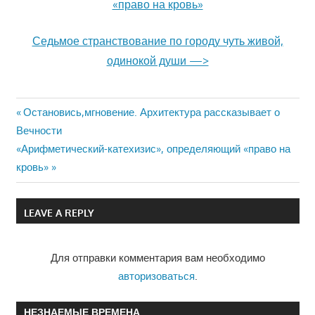
«право на кровь»
Седьмое странствование по городу чуть живой,
одинокой души —>
Previous
Остановись,мгновение. Архитектура рассказывает о
Навигация
Вечности
Post:
Next
«Арифметический-катехизис», определяющий «право на
по
Post:
кровь»
записям
LEAVE A REPLY
Для отправки комментария вам необходимо
авторизоваться
.
НЕЗНАЕМЫЕ ВРЕМЕНА