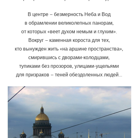
В центре – безмерность Неба и Вод
в обрамлении великолепных панорам,
от которых «веет духом немым и глухим».
Вокруг – каменная короста для тех,
кто вынужден жить «на аршине пространства»,
смирившись с дворами-колодцами,
тупиками без прозоров, улицами-ущельями
для призраков – теней обездоленных людей…