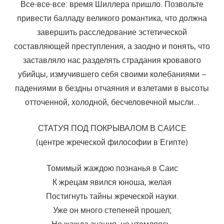
Все-все-все: время Шиллера пришло. Позвольте
привести балладу великого романтика, что должна
завершить расследование эстетической
составляющей преступления, а заодно и понять, что
заставляло нас разделять страдания кровавого
убийцы, измучившего себя своими колебаниями –
падениями в бездны отчаяния и взлетами в высоты
отточенной, холодной, бесчеловечной мысли…
СТАТУЯ ПОД ПОКРЫВАЛОМ В САИСЕ
(центре жреческой философии в Египте)
Томимый жаждою познанья в Саис
К жрецам явился юноша, желая
Постигнуть тайны жреческой науки.
Уже он много степеней прошел;
Но жажда знания, не утомляясь,