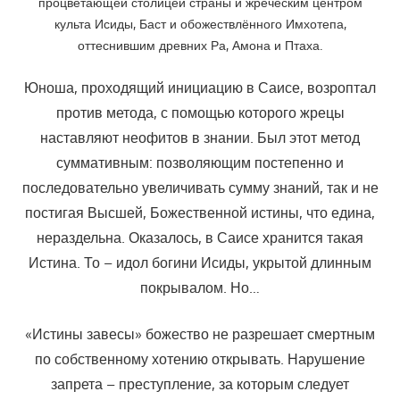
процветающей столицей страны и жреческим центром
культа Исиды, Баст и обожествлённого Имхотепа,
оттеснившим древних Ра, Амона и Птаха.
Юноша, проходящий инициацию в Саисе, возроптал
против метода, с помощью которого жрецы
наставляют неофитов в знании. Был этот метод
суммативным: позволяющим постепенно и
последовательно увеличивать сумму знаний, так и не
постигая Высшей, Божественной истины, что едина,
нераздельна. Оказалось, в Саисе хранится такая
Истина. То – идол богини Исиды, укрытой длинным
покрывалом. Но…
«Истины завесы» божество не разрешает смертным
по собственному хотению открывать. Нарушение
запрета – преступление, за которым следует