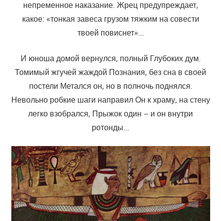
непременное наказание. Жрец предупреждает,
какое: «тонкая завеса грузом тяжким на совести
твоей повиснет»…
И юноша домой вернулся, полный Глубоких дум.
Томимый жгучей жаждой Познания, без сна в своей
постели Метался он, но в полночь поднялся.
Невольно робкие шаги направил Он к храму, на стену
легко взобрался, Прыжок один – и он внутри
ротонды…