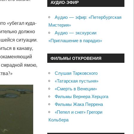
АУДИО-ЭФИР
Аудио — эфир: «Петербургская
то «убегал куда-
Мистерия»
рительно должно
Аудио — экскурсии
авшейся ситуации.
«Приглашение в парадиз»
иться в канаву,
и окаменяющий
ФИЛЬМЫ ОТКРОВЕНИЯ
д смрадной ямою,
Слушая Тарковского
ства?»
«Татарская пустыня»
«Смерть в Венеции»
Фильмы Вернера Херцога
Фильмы Жака Перрена
«Пепел и снег» Грегори
Кольбера