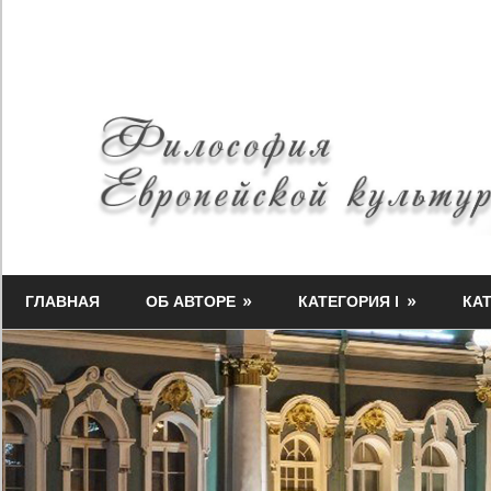
Skip
to
content
Философия
Миф-
Европейской
ГЛАВНАЯ
ОБ АВТОРЕ
КАТЕГОРИЯ I
КАТ
Медузы
культуры