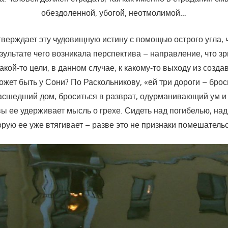
обездоленной, убогой, неотмолимой…
верждает эту чудовищную истину с помощью острого угла, ч
результате чего возникала перспектива – направление, что з
 какой-то цели, в данном случае, к какому-то выходу из созд
жет быть у Сони? По Раскольникову, «ей три дороги – брос
масшедший дом, броситься в разврат, одурманивающий ум 
вы ее удерживает мысль о грехе. Сидеть над погибелью, на
орую ее уже втягивает – разве это не признаки помешатель