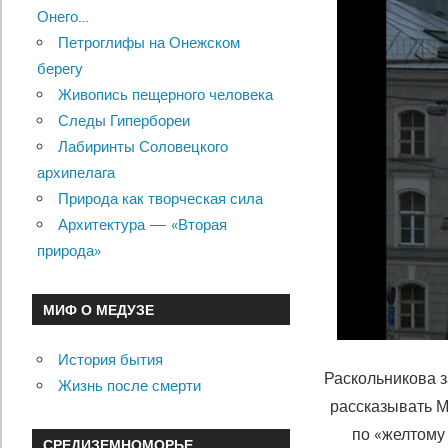
Онего…
Петроглифы на Онежском
берегу
Живопись пещерного человека
Следы Гипербореи
Лабиринты Соловецкого
архипелага
Природа как творческая сила
Архитектура — «Вторая
природа»
МИФ О МЕДУЗЕ
История бытия
Раскольникова з
Жизнь после смерти
рассказывать М
по «желтому 
СРЕДИЗЕМНОМОРЬЕ