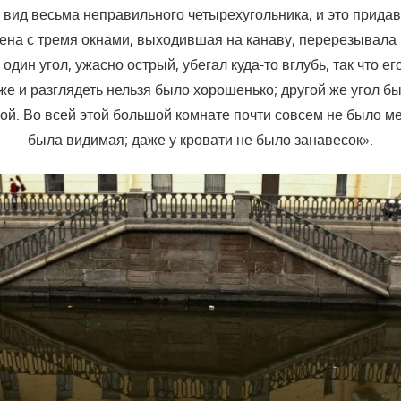
 вид весьма неправильного четырехугольника, и это придав
ена с тремя окнами, выходившая на канаву, перерезывала 
о один угол, ужасно острый, убегал куда-то вглубь, так что ег
же и разглядеть нельзя было хорошенько; другой же угол б
ой. Во всей этой большой комнате почти совсем не было м
была видимая; даже у кровати не было занавесок».