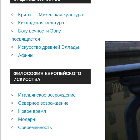
Крито — Микенская культура
Кикладская культура
Богу вечности Эону
посвящается
Искусство древней Эллады
Афины
ФИЛОСОФИЯ ЕВРОПЕЙСКОГО
ИСКУССТВА
Итальянское возрождение
Северное возрождение
Новое время
Модерн
Современность