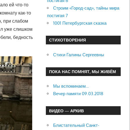
постигая 6
ало ей что-то
Строим «Город-сад», тайны мира
комнату как-то
постигая 7
о, при слабом
1001 Петербургская сказка
ыл уже слишком
ебели, бедность
СТИХОТВОРЕНИЯ
Стихи Галины Сергеевны
ПОКА НАС ПОМНЯТ, МЫ ЖИВЁМ
Мы вспоминаем…
Вечер памяти 09.03.2018
ВИДЕО — АРХИВ
Блистательный Санкт-