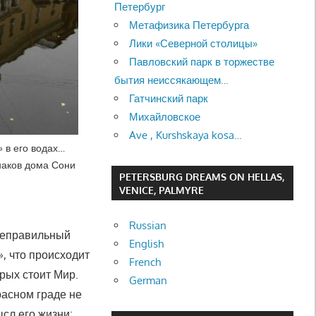
Петербург
Метафизика Петербурга
Лики «Северной столицы»
Павловский парк в торжестве
бытия неиссякающем…
Гатчинский парк
Михайловское
Ave , Kurshskaya kosa…
 в его водах…
наков дома Сони
PETERSBURG DREAMS ON HELLAS,
VENICE, PALMYRE
Russian
«неправильный
English
, что происходит
French
рых стоит Мир.
German
асном граде не
ысл его жизни: