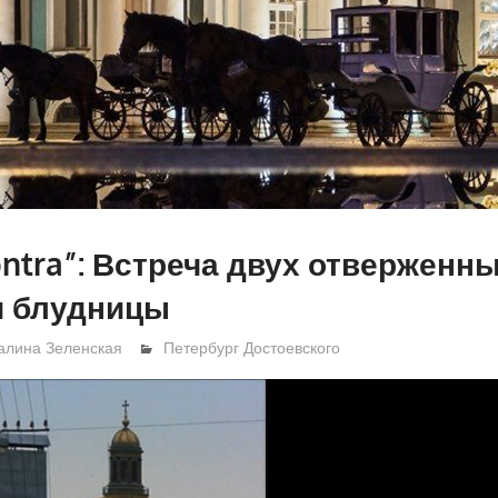
contra”: Встреча двух отверженн
и блудницы
алина Зеленская
Петербург Достоевского