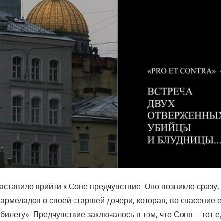
аставило прийти к Соне предчувствие. Оно возникло сразу, 
армеладов о своей старшей дочери, которая, во спасение е
билету». Предчувствие заключалось в том, что Соня – тот 