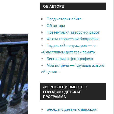
ОБ АВТОРЕ
Предыстория сайта
Об авторе
Презентация авторских работ
Факты творческой биографии
Гыданский полуостров — о
«Счастливом детстве» память
Биография в фотографиях
Мои встречи — Крупицы живого
общения…
«ВЗРОСЛЕЕМ ВМЕСТЕ С
ГОРОДОМ» ДЕТСКАЯ
ПРОГРАММА
Беседы с детьми о высоком