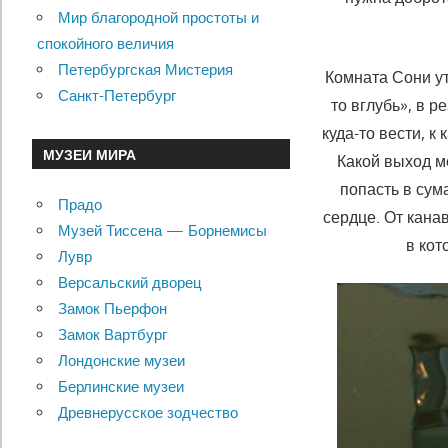
Мир благородной простоты и
спокойного величия
Петербургская Мистерия
Комната Сони ут
Санкт-Петербург
то вглубь», в 
куда-то вести, к
МУЗЕИ МИРА
Какой выход мо
попасть в су
Прадо
сердце. От кана
Музей Тиссена — Борнемисы
в кот
Лувр
Версальский дворец
Замок Пьерфон
Замок Вартбург
Лондонские музеи
Берлинские музеи
Древнерусское зодчество