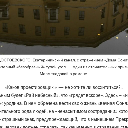
СТОЕВСКОГО. Екатерининский канал, с отражением «Дома Сони»
ктерный «безобразный» тупой угол — один из отличительных приз
Мармеладовой в романе.
«Каков проектировщик!» — не хотите ли восхититься?..
ным будет «Рай небесный», что «грядет вскоре». Здесь – 
»: уродина. В нем обречена вести свою жизнь «вечная Соня»
чительного рода людей, на «ненасытимом сострадании» кото
– страшный знак, предупреждающий, что в нынешнем Прекр
: человек должен страдать, так как именно в страдании см