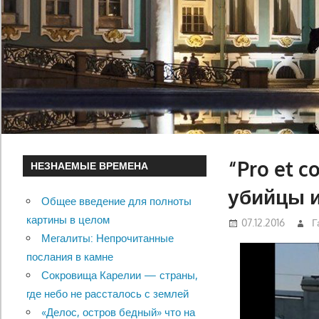
“Pro et 
НЕЗНАЕМЫЕ ВРЕМЕНА
убийцы 
Общее введение для полноты
картины в целом
07.12.2016
Г
Мегалиты: Непрочитанные
послания в камне
Сокровища Карелии — страны,
где небо не рассталось с землей
«Делос, остров бедный» что на