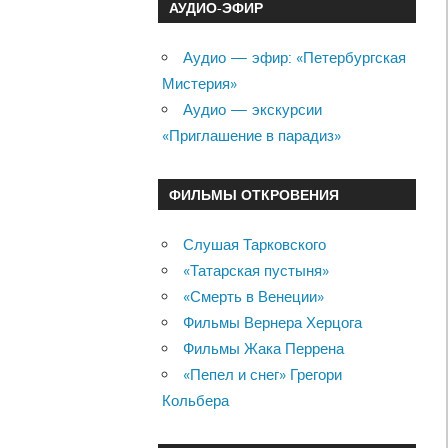
АУДИО-ЭФИР
Аудио — эфир: «Петербургская
Мистерия»
Аудио — экскурсии
«Приглашение в парадиз»
ФИЛЬМЫ ОТКРОВЕНИЯ
Слушая Тарковского
«Татарская пустыня»
«Смерть в Венеции»
Фильмы Вернера Херцога
Фильмы Жака Перрена
«Пепел и снег» Грегори
Кольбера