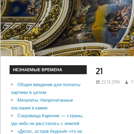
21
НЕЗНАЕМЫЕ ВРЕМЕНА
22.12.2016
Г
Общее введение для полноты
картины в целом
Мегалиты: Непрочитанные
послания в камне
Сокровища Карелии — страны,
где небо не рассталось с землей
«Делос, остров бедный» что на