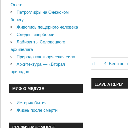
Онего…
Петроглифы на Онежском
берегу
Живопись пещерного человека
Следы Гипербореи
Лабиринты Соловецкого
архипелага
Природа как творческая сила
Previous
II — 4: Бегство 
Архитектура — «Вторая
Навигац
Post:
природа»
по
LEAVE A REPLY
МИФ О МЕДУЗЕ
записям
История бытия
Жизнь после смерти
СРЕДИЗЕМНОМОРЬЕ