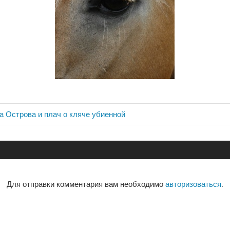
на Острова и плач о кляче убиенной
ия
Для отправки комментария вам необходимо
авторизоваться
.