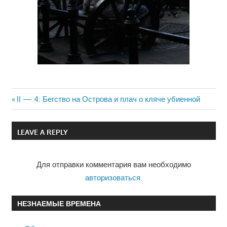
Previous
II — 4: Бегство на Острова и плач о кляче убиенной
Навигация
Post:
по
LEAVE A REPLY
записям
Для отправки комментария вам необходимо
авторизоваться
.
НЕЗНАЕМЫЕ ВРЕМЕНА