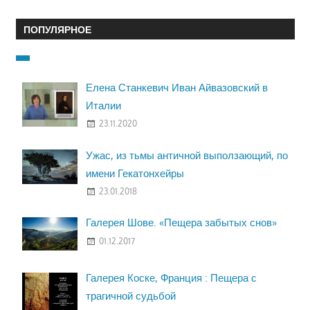
ПОПУЛЯРНОЕ
Елена Станкевич Иван Айвазовский в
Италии
23.11.2020
Ужас, из тьмы античной выползающий, по
имени Гекатонхейры
23.01.2018
Галерея Шове. «Пещера забытых снов»
01.12.2017
Галерея Коске, Франция : Пещера с
трагичной судьбой