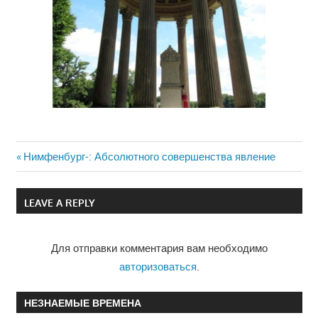
Previous
Нимфенбург-: Абсолютного совершенства явление
Навигация
Post:
по
LEAVE A REPLY
записям
Для отправки комментария вам необходимо
авторизоваться
.
НЕЗНАЕМЫЕ ВРЕМЕНА