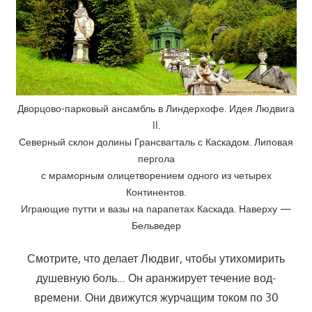
Дворцово-парковый ансамбль в Линдерхофе. Идея Людвига
II.
Северный склон долины Грансвагталь с Каскадом. Липовая
пергола
с мраморным олицетворением одного из четырех
Континентов.
Играющие путти и вазы на парапетах Каскада. Наверху —
Бельведер
Смотрите, что делает Людвиг, чтобы утихомирить
душевную боль… Он аранжирует течение вод-
времени. Они движутся журчащим током по 30