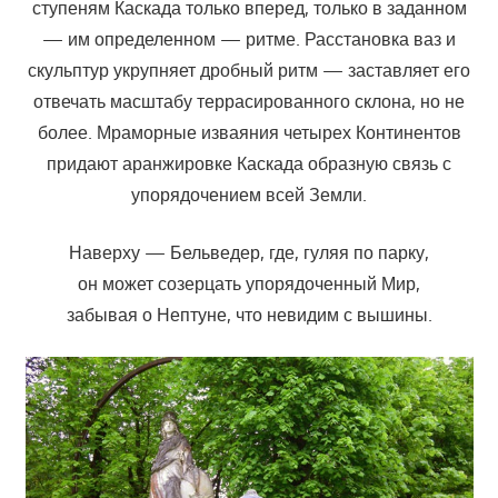
ступеням Каскада только вперед, только в заданном
— им определенном — ритме. Расстановка ваз и
скульптур укрупняет дробный ритм — заставляет его
отвечать масштабу террасированного склона, но не
более. Мраморные изваяния четырех Континентов
придают аранжировке Каскада образную связь с
упорядочением всей Земли.
Наверху — Бельведер, где, гуляя по парку,
он может созерцать упорядоченный Мир,
забывая о Нептуне, что невидим с вышины.