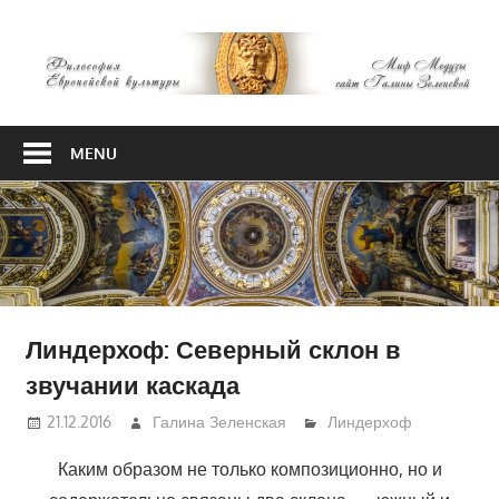
Skip
М
to
content
М
Философия
Европейской
MENU
культуры
Линдерхоф: Северный склон в
звучании каскада
21.12.2016
Галина Зеленская
Линдерхоф
Каким образом не только композиционно, но и