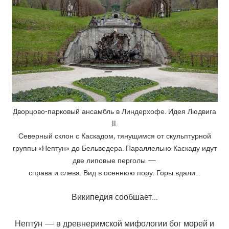
Дворцово-парковый ансамбль в Линдерхофе. Идея Людвига
II.
Северный склон с Каскадом, тянущимся от скульптурной
группы «Нептун» до Бельведера. Параллельно Каскаду идут
две липовые перголы —
справа и слева. Вид в осеннюю пору. Горы вдали…
Википедия сообшает…
Непту́н — в древнеримской мифологии бог морей и