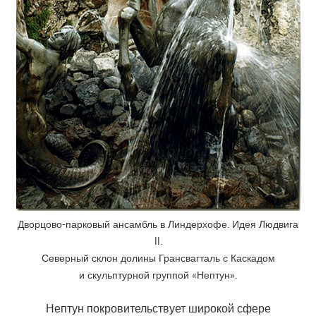
Дворцово-парковый ансамбль в Линдерхофе. Идея Людвига
II.
Северный склон долины Грансвагталь с Каскадом
и скульптурной группой «Нептун».
Нептун покровительствует широкой сфере