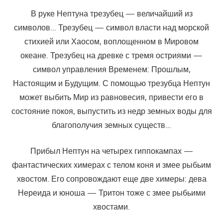
В руке Нептуна трезубец — величайший из
символов… Трезубец — символ власти над морской
стихией или Хаосом, воплощенном в Мировом
океане. Трезубец на древке с тремя остриями —
символ управления Временем: Прошлым,
Настоящим и Будущим. С помощью трезубца Нептун
может выбить Мир из равновесия, привести его в
состояние покоя, выпустить из недр земных воды для
благополучия земных существ…
Прибыл Нептун на четырех гиппокампах —
фантастических химерах с телом коня и змее рыбьим
хвостом. Его сопровождают еще две химеры: дева
Нереида и юноша — Тритон тоже с змее рыбьими
хвостами.