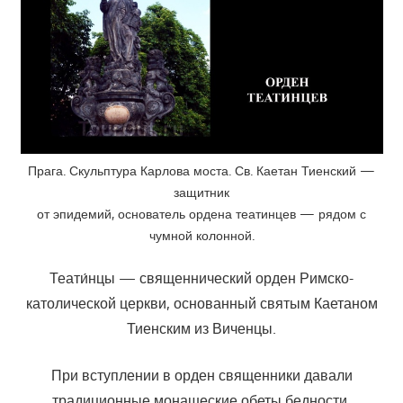
Прага. Скульптура Карлова моста. Св. Каетан Тиенский —
защитник
от эпидемий, основатель ордена театинцев — рядом с
чумной колонной.
Теати́нцы — священнический орден Римско-
католической церкви, основанный святым Каетаном
Тиенским из Виченцы.
При вступлении в орден священники давали
традиционные монашеские обеты бедности,