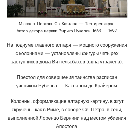
Мюнхен. Церковь Св. Каэтана — Театиренкирхе.
Автор декора церкви Энрико Цукелли. 1663 — 1692.
На подиуме главного алтаря — мощного сооружения
с колоннами — установлены фигуры четырех
заступников дома Виттельсбахов (одна утрачена).
Престол для совершения таинства расписан
учеником Рубенса — Каспаром де Крайером.
Колонны, оформляющие алтарную картину, в жгут
скручены, как в Риме, в соборе Св. Петра, в сени,
выполненной Лоренцо Бернини над местом убиения
Апостола.