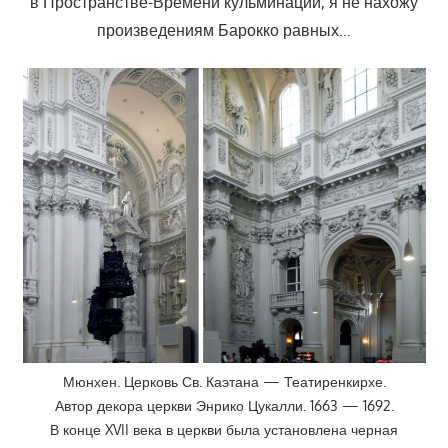
в Пространстве-Времени кульминации, я не нахожу
произведениям Барокко равных…
Мюнхен. Церковь Св. Каэтана — Театиренкирхе.
Автор декора церкви Энрико Цукалли. 1663 — 1692.
В конце XVII века в церкви была установлена черная