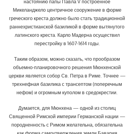
настоянию папы Павла V построенное
Микеланджело центричное сооружение в форме
греческого креста должно было стать традиционной
раннехристианской базиликой в форме вытянутого
латинского креста. Карло Мадерна осуществил
перестройку в 1607-1614 годы.
Таким образом, можно сказать, что прообразом
объемно-планировочного решения Мюнхенской
церкви является собор Св. Петра в Риме. Точнее —
трехнефная базилика с трансептом (поперечным
нефом) и огромным куполом в средокрестии.
Думается, для Мюнхена — одной из столиц
Священной Римской империи Германской нации —
породненность с Римом желательна, обязательна
как форма самоутверждения земли Бавария