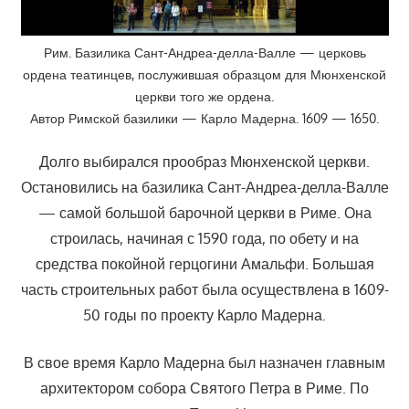
Рим. Базилика Сант-Андреа-делла-Валле — церковь
ордена театинцев, послужившая образцом для Мюнхенской
церкви того же ордена.
Автор Римской базилики — Карло Мадерна. 1609 — 1650.
Долго выбирался прообраз Мюнхенской церкви.
Остановились на базилика Сант-Андреа-делла-Валле
— самой большой барочной церкви в Риме. Она
строилась, начиная с 1590 года, по обету и на
средства покойной герцогини Амальфи. Большая
часть строительных работ была осуществлена в 1609-
50 годы по проекту Карло Мадерна.
В свое время Карло Мадерна был назначен главным
архитектором собора Святого Петра в Риме. По