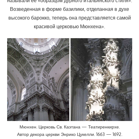
называли ее «образцом дурного итальянского стиля».
Возведенная в форме базилики, отделанная в духе
высокого барокко, теперь она представляется самой
красивой церковью Мюнхена».
Мюнхен. Церковь Св. Каэтана — Театиренкирхе.
Автор декора церкви Энрико Цукелли. 1663 — 1692.