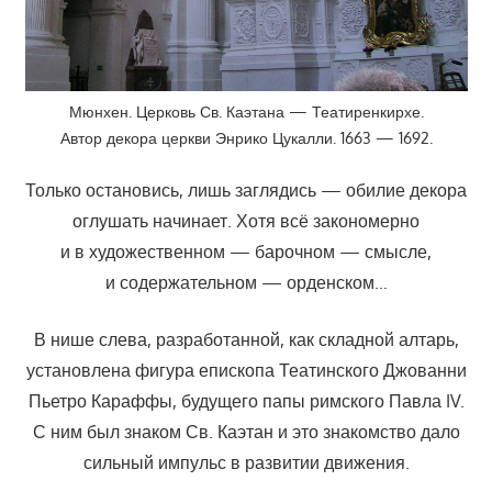
Мюнхен. Церковь Св. Каэтана — Театиренкирхе.
Автор декора церкви Энрико Цукалли. 1663 — 1692.
Только остановись, лишь заглядись — обилие декора
оглушать начинает. Хотя всё закономерно
и в художественном — барочном — смысле,
и содержательном — орденском…
В нише слева, разработанной, как складной алтарь,
установлена фигура епископа Театинского Джованни
Пьетро Караффы, будущего папы римского Павла IV.
С ним был знаком Св. Каэтан и это знакомство дало
сильный импульс в развитии движения.