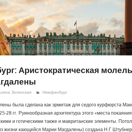
рг: Аристократическая молель
агдалены
алина Зеленская
Нимфенбург
лены была сделана как эрмитаж для седого курфюрста Ма
5-28 гг. Руинообразная архитектура этого «места покаяни
скими и готическими также и мавританские элементы. Потол
из жизни кающейся Марии Магдалены) создана Н.Г.Штубнер