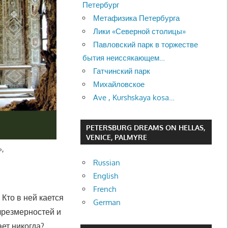
Петербург
Метафизика Петербурга
Лики «Северной столицы»
Павловский парк в торжестве
бытия неиссякающем…
Гатчинский парк
Михайловское
Ave , Kurshskaya kosa…
PETERSBURG DREAMS ON HELLAS,
VENICE, PALMYRE
»,
Russian
English
French
Кто в ней кается
German
чрезмерностей и
ает никогда?