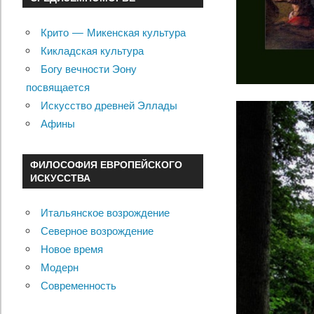
Крито — Микенская культура
Кикладская культура
Богу вечности Эону
посвящается
Искусство древней Эллады
Афины
ФИЛОСОФИЯ ЕВРОПЕЙСКОГО
ИСКУССТВА
Итальянское возрождение
Северное возрождение
Новое время
Модерн
Современность