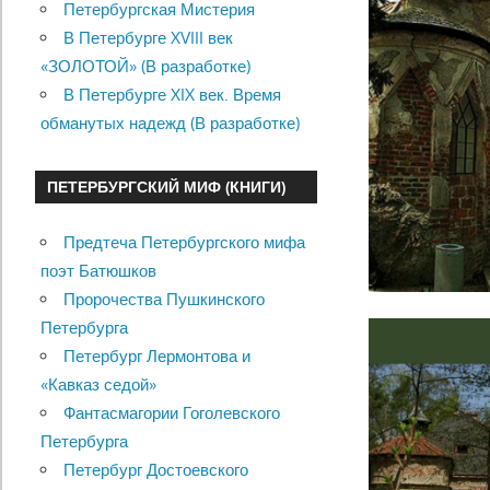
Петербургская Мистерия
В Петербурге XVIII век
«ЗОЛОТОЙ» (В разработке)
В Петербурге XIX век. Время
обманутых надежд (В разработке)
ПЕТЕРБУРГСКИЙ МИФ (КНИГИ)
Предтеча Петербургского мифа
поэт Батюшков
Пророчества Пушкинского
Петербурга
Петербург Лермонтова и
«Кавказ седой»
Фантасмагории Гоголевского
Петербурга
Петербург Достоевского