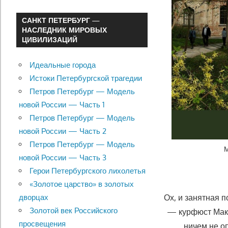
САНКТ ПЕТЕРБУРГ —
НАСЛЕДНИК МИРОВЫХ
ЦИВИЛИЗАЦИЙ
Идеальные города
Истоки Петербургской трагедии
Петров Петербург — Модель
новой России — Часть 1
Петров Петербург — Модель
новой России — Часть 2
Петров Петербург — Модель
М
новой России — Часть 3
Герои Петербургского лихолетья
«Золотое царство» в золотых
Ох, и занятная 
дворцах
Золотой век Российского
— курфюст Макс
просвещения
ничем не оп