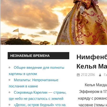
Нимфенбу
НЕЗНАЕМЫЕ ВРЕМЕНА
Келья М
Общее введение для полноты
картины в целом
21.12.2016
Г
Мегалиты: Непрочитанные
Келья Магда
послания в камне
Эффнером в 172
Сокровища Карелии — страны,
наряду с роман
где небо не рассталось с землей
часовне (темы 
«Делос, остров бедный» что на