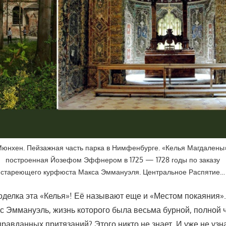
юнхен. Пейзажная часть парка в Нимфенбурге. «Келья Магдалены
построенная Йозефом Эффнером в 1725 — 1728 годы по заказу
стареющего курфюста Макса Эммануэля. Центральное Распятие…
поделка эта «Келья»! Её называют еще и «Местом покаяния». 
 Эммануэль, жизнь которого была весьма бурной, полной 
равданных притязаний? Этого никто не знает. И уже не узн