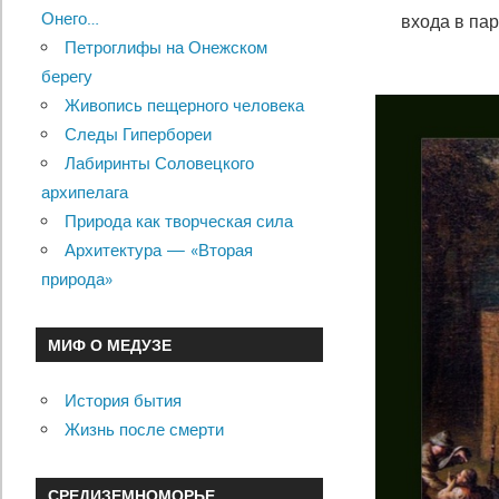
Онего…
входа в па
Петроглифы на Онежском
берегу
Живопись пещерного человека
Следы Гипербореи
Лабиринты Соловецкого
архипелага
Природа как творческая сила
Архитектура — «Вторая
природа»
МИФ О МЕДУЗЕ
История бытия
Жизнь после смерти
СРЕДИЗЕМНОМОРЬЕ