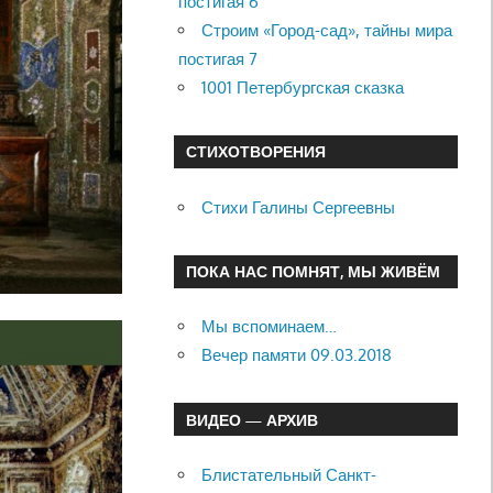
постигая 6
Строим «Город-сад», тайны мира
постигая 7
1001 Петербургская сказка
СТИХОТВОРЕНИЯ
Стихи Галины Сергеевны
ПОКА НАС ПОМНЯТ, МЫ ЖИВЁМ
Мы вспоминаем…
Вечер памяти 09.03.2018
ВИДЕО — АРХИВ
Блистательный Санкт-