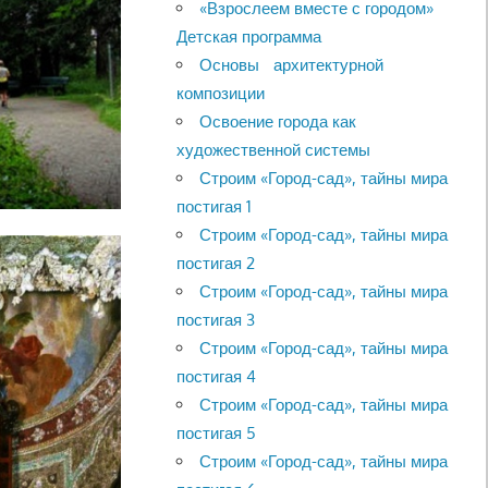
«Взрослеем вместе с городом»
Детская программа
Основы архитектурной
композиции
Освоение города как
художественной системы
Строим «Город-сад», тайны мира
постигая 1
Строим «Город-сад», тайны мира
постигая 2
Строим «Город-сад», тайны мира
постигая 3
Строим «Город-сад», тайны мира
постигая 4
Строим «Город-сад», тайны мира
постигая 5
Строим «Город-сад», тайны мира