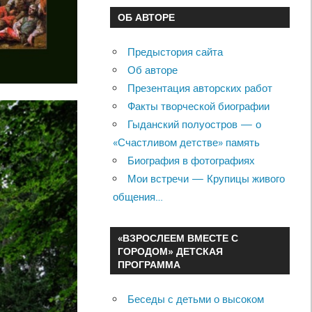
ОБ АВТОРЕ
Предыстория сайта
Об авторе
Презентация авторских работ
Факты творческой биографии
Гыданский полуостров — о
«Счастливом детстве» память
Биография в фотографиях
Мои встречи — Крупицы живого
общения…
«ВЗРОСЛЕЕМ ВМЕСТЕ С
ГОРОДОМ» ДЕТСКАЯ
ПРОГРАММА
Беседы с детьми о высоком