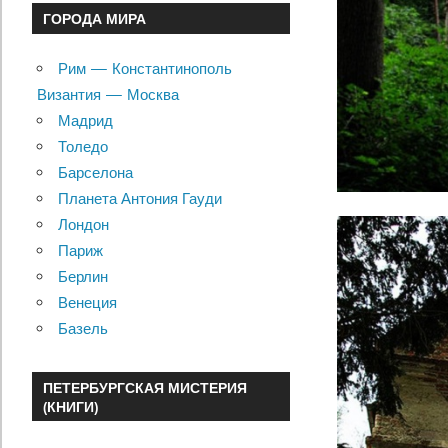
ГОРОДА МИРА
Рим — Константинополь
Византия — Москва
Мадрид
Толедо
Барселона
Планета Антония Гауди
Лондон
Париж
Берлин
Венеция
Базель
ПЕТЕРБУРГСКАЯ МИСТЕРИЯ
(КНИГИ)