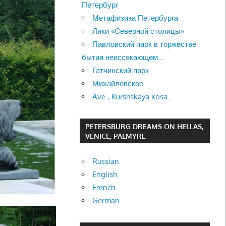
Петербург
Метафизика Петербурга
Лики «Северной столицы»
Павловский парк в торжестве
бытия неиссякающем…
Гатчинский парк
Михайловское
Ave , Kurshskaya kosa…
PETERSBURG DREAMS ON HELLAS,
VENICE, PALMYRE
Russian
English
French
German