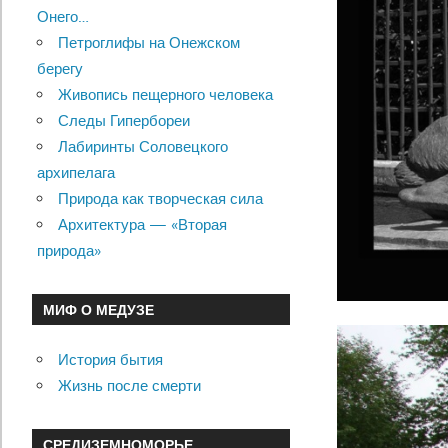
Онего…
Петроглифы на Онежском
берегу
Живопись пещерного человека
Следы Гипербореи
Лабиринты Соловецкого
архипелага
Природа как творческая сила
Архитектура — «Вторая
природа»
МИФ О МЕДУЗЕ
История бытия
Жизнь после смерти
СРЕДИЗЕМНОМОРЬЕ