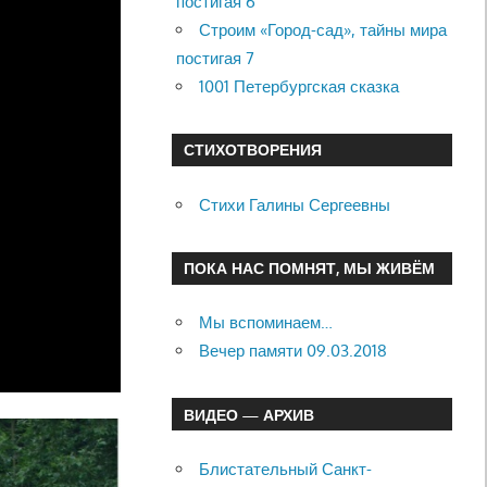
постигая 6
Строим «Город-сад», тайны мира
постигая 7
1001 Петербургская сказка
СТИХОТВОРЕНИЯ
Стихи Галины Сергеевны
ПОКА НАС ПОМНЯТ, МЫ ЖИВЁМ
Мы вспоминаем…
Вечер памяти 09.03.2018
ВИДЕО — АРХИВ
Блистательный Санкт-