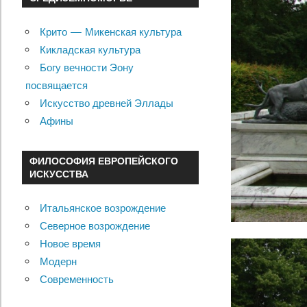
Крито — Микенская культура
Кикладская культура
Богу вечности Эону
посвящается
Искусство древней Эллады
Афины
ФИЛОСОФИЯ ЕВРОПЕЙСКОГО
ИСКУССТВА
Итальянское возрождение
Северное возрождение
Новое время
Модерн
Современность