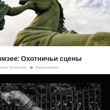
мзее: Охотничьи сцены
алина Зеленская
Херренкимзее