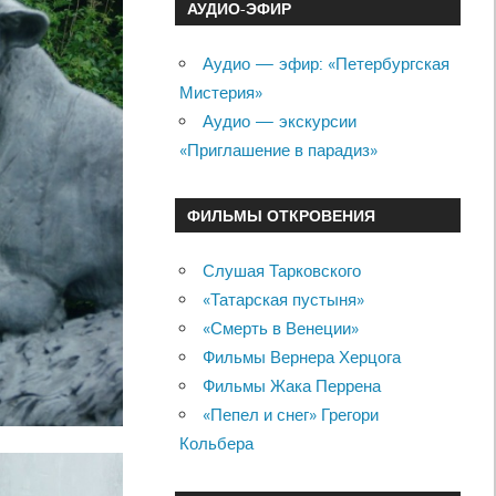
АУДИО-ЭФИР
Аудио — эфир: «Петербургская
Мистерия»
Аудио — экскурсии
«Приглашение в парадиз»
ФИЛЬМЫ ОТКРОВЕНИЯ
Слушая Тарковского
«Татарская пустыня»
«Смерть в Венеции»
Фильмы Вернера Херцога
Фильмы Жака Перрена
«Пепел и снег» Грегори
Кольбера