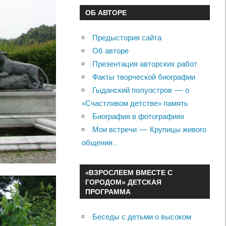
ОБ АВТОРЕ
Предыстория сайта
Об авторе
Презентация авторских работ
Факты творческой биографии
Гыданский полуостров — о
«Счастливом детстве» память
Биография в фотографиях
Мои встречи — Крупицы живого
общения…
«ВЗРОСЛЕЕМ ВМЕСТЕ С
ГОРОДОМ» ДЕТСКАЯ
ПРОГРАММА
Беседы с детьми о высоком