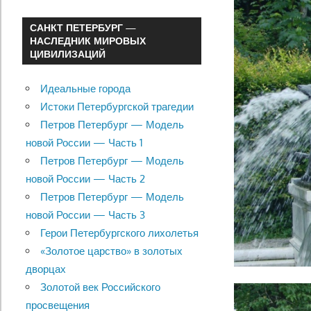
САНКТ ПЕТЕРБУРГ —
НАСЛЕДНИК МИРОВЫХ
ЦИВИЛИЗАЦИЙ
Идеальные города
Истоки Петербургской трагедии
Петров Петербург — Модель
новой России — Часть 1
Петров Петербург — Модель
новой России — Часть 2
Петров Петербург — Модель
новой России — Часть 3
Герои Петербургского лихолетья
«Золотое царство» в золотых
дворцах
Золотой век Российского
просвещения