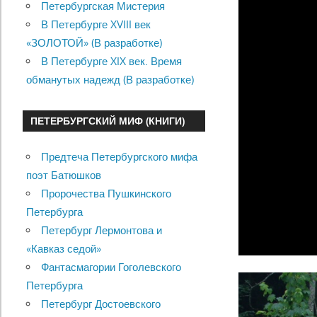
Петербургская Мистерия
В Петербурге XVIII век
«ЗОЛОТОЙ» (В разработке)
В Петербурге XIX век. Время
обманутых надежд (В разработке)
ПЕТЕРБУРГСКИЙ МИФ (КНИГИ)
Предтеча Петербургского мифа
поэт Батюшков
Пророчества Пушкинского
Петербурга
Петербург Лермонтова и
«Кавказ седой»
Фантасмагории Гоголевского
Петербурга
Петербург Достоевского