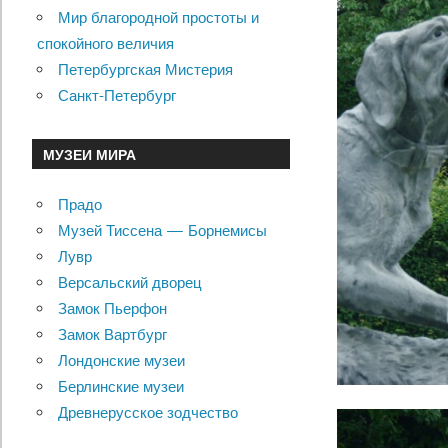
Мир благородной простоты и
спокойного величия
Петербургская Мистерия
Санкт-Петербург
МУЗЕИ МИРА
Прадо
Музей Тиссена — Борнемисы
Лувр
Версальский дворец
Замок Пьерфон
Замок Вартбург
Лондонские музеи
Берлинские музеи
Древнерусское зодчество