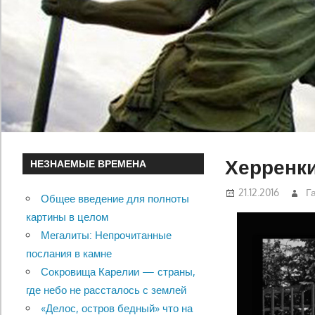
Херренки
НЕЗНАЕМЫЕ ВРЕМЕНА
21.12.2016
Г
Общее введение для полноты
картины в целом
Мегалиты: Непрочитанные
послания в камне
Сокровища Карелии — страны,
где небо не рассталось с землей
«Делос, остров бедный» что на