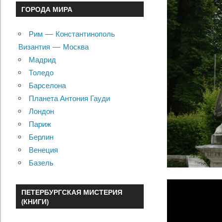
ГОРОДА МИРА
Рим — Константинополь
Византия — Москва
Мадрид
Толедо
Барселона
Планета Антония Гауди
Лондон
Париж
Берлин
Венеция
Базель
ПЕТЕРБУРГСКАЯ МИСТЕРИЯ
(КНИГИ)