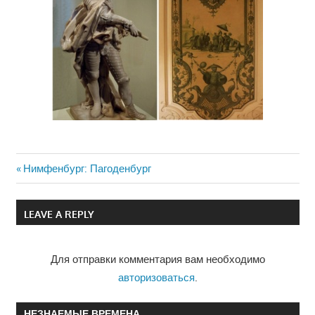
Previous
Нимфенбург: Пагоденбург
Навигация
Post:
по
LEAVE A REPLY
записям
Для отправки комментария вам необходимо
авторизоваться
.
НЕЗНАЕМЫЕ ВРЕМЕНА