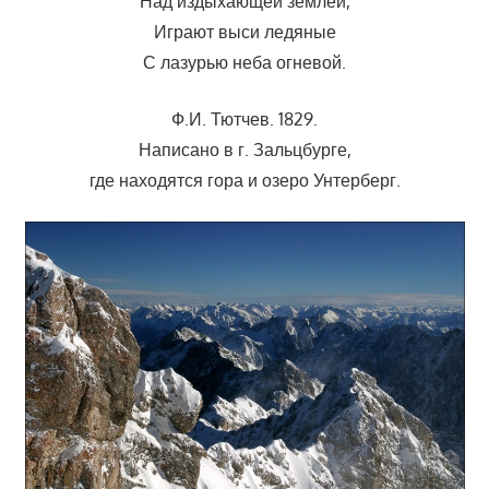
Над издыхающей землей,
Играют выси ледяные
С лазурью неба огневой.
Ф.И. Тютчев. 1829.
Написано в г. Зальцбурге,
где находятся гора и озеро Унтерберг.