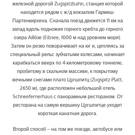
железной дорогой Zugspitzbahn, станция которой
находится рядом с ж/д вокзалом Гармиш-
Партенкирхена. Сначала поезд движется 11 км на
запад вдоль подножия горного хребта до горного
озера Айбзе (Eibsee, 1000 м над уровнем моря).
Затем он резко поворачивает на юг и, цепляясь за
специальный рельс зубчатыми колесами, начинает
карабкаться вверх по 4-километровому тоннелю,
пробитому в скальном массиве, к покрытому
вечными снегами плато Цугшпитц (Zugspitz-Platt,
2650 м), где расположен небольшой отель
Schneefernerhaus с панорамным рестораном. От
ресторана на самую вершину Цугшпитце уходит
короткая канатная дорога.
Второй способ – на том же поезде, автобусе или