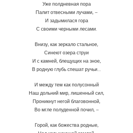
Уже полдневная пора
Палит отвесными лучами, –
И задымилася гора
С своими черными лесами.
Внизу, как зеркало стальное,
Синеют озера струи
И с камней, блещущих на зное,
В родную глубь спешат ручьи…
И между тем как полусонный
Наш дольний мир, лишенный сил,
Проникнут негой благовонной,
Во мгле полуденной почил, –
Горой, как божества родные,