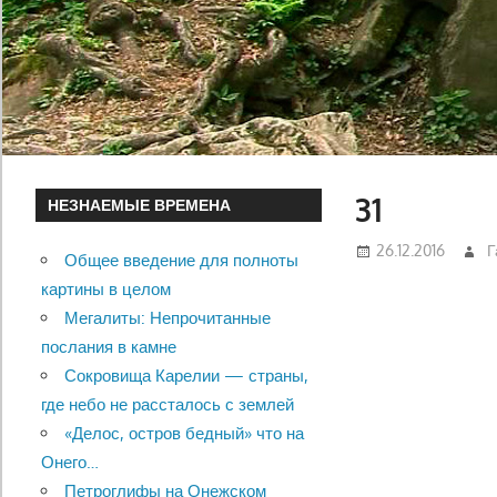
31
НЕЗНАЕМЫЕ ВРЕМЕНА
26.12.2016
Г
Общее введение для полноты
картины в целом
Мегалиты: Непрочитанные
послания в камне
Сокровища Карелии — страны,
где небо не рассталось с землей
«Делос, остров бедный» что на
Онего…
Петроглифы на Онежском