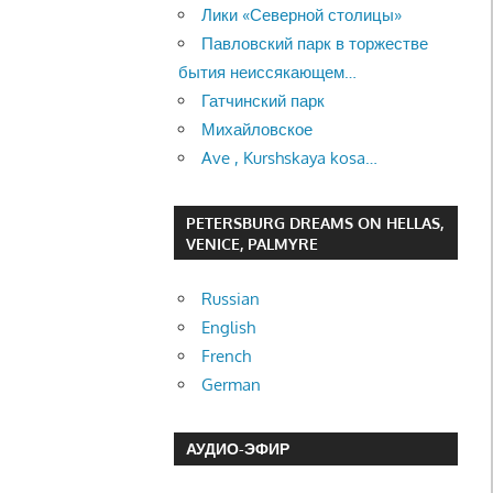
Лики «Северной столицы»
Павловский парк в торжестве
бытия неиссякающем…
Гатчинский парк
Михайловское
Ave , Kurshskaya kosa…
PETERSBURG DREAMS ON HELLAS,
VENICE, PALMYRE
Russian
English
French
German
АУДИО-ЭФИР