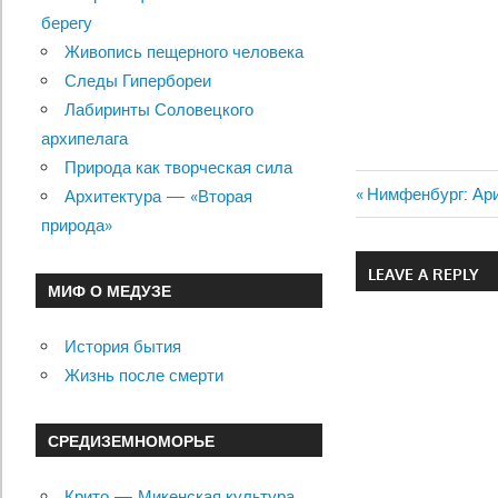
берегу
Живопись пещерного человека
Следы Гипербореи
Лабиринты Соловецкого
архипелага
Природа как творческая сила
Previous
Нимфенбург: Ар
Архитектура — «Вторая
Навигац
Post:
природа»
по
LEAVE A REPLY
МИФ О МЕДУЗЕ
записям
История бытия
Жизнь после смерти
СРЕДИЗЕМНОМОРЬЕ
Крито — Микенская культура