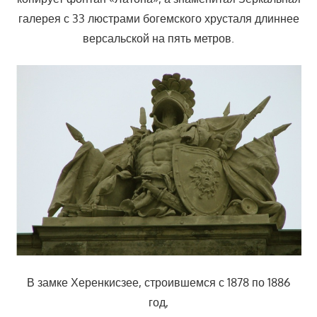
галерея с 33 люстрами богемского хрусталя длиннее
версальской на пять метров.
В замке Херенкисзее, строившемся с 1878 по 1886
год,