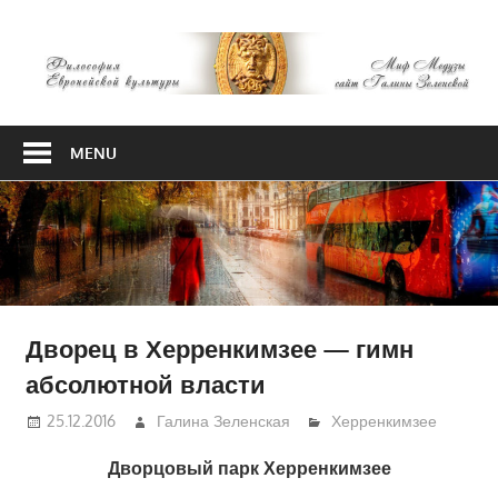
Skip
М
to
content
М
Философия
Европейской
MENU
культуры
Дворец в Херренкимзее — гимн
абсолютной власти
25.12.2016
Галина Зеленская
Херренкимзее
Дворцовый парк Херренкимзее