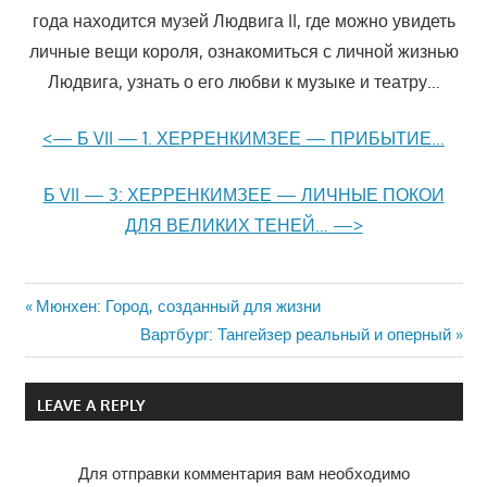
года находится музей Людвига II, где можно увидеть
личные вещи короля, ознакомиться с личной жизнью
Людвига, узнать о его любви к музыке и театру…
<— Б VII — 1. ХЕРРЕНКИМЗЕЕ — ПРИБЫТИЕ…
Б VII — 3: ХЕРРЕНКИМЗЕЕ — ЛИЧНЫЕ ПОКОИ
ДЛЯ ВЕЛИКИХ ТЕНЕЙ… —>
Previous
Мюнхен: Город, созданный для жизни
Навигация
Post:
Next
Вартбург: Тангейзер реальный и оперный
Post:
по
LEAVE A REPLY
записям
Для отправки комментария вам необходимо