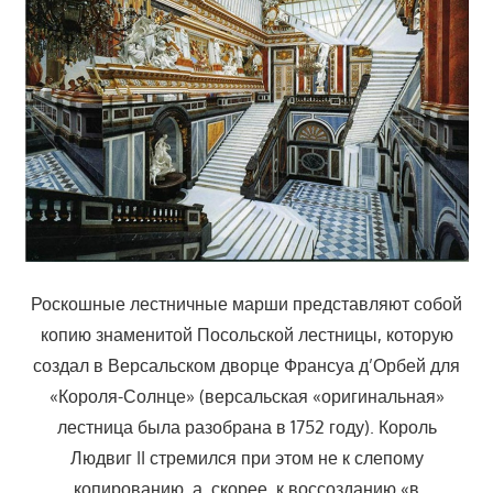
Роскошные лестничные марши представляют собой
копию знаменитой Посольской лестницы, которую
создал в Версальском дворце Франсуа д’Орбей для
«Короля-Солнце» (версальская «оригинальная»
лестница была разобрана в 1752 году). Король
Людвиг II стремился при этом не к слепому
копированию, а, скорее, к воссозданию «в