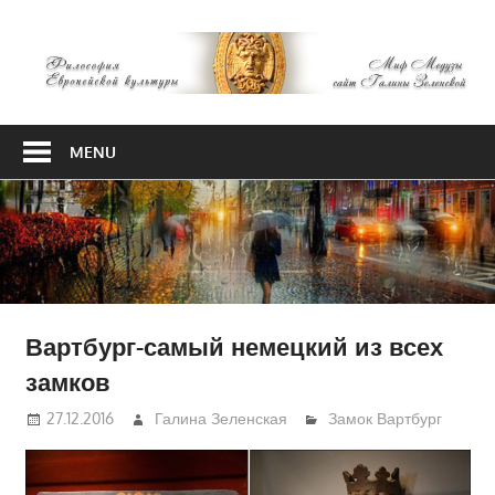
Skip
М
to
content
М
Философия
Европейской
MENU
культуры
Вартбург-самый немецкий из всех
замков
27.12.2016
Галина Зеленская
Замок Вартбург