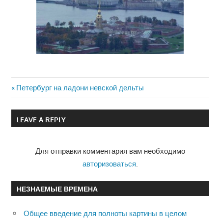
Previous
Петербург на ладони невской дельты
Навигация
Post:
по
LEAVE A REPLY
записям
Для отправки комментария вам необходимо
авторизоваться
.
НЕЗНАЕМЫЕ ВРЕМЕНА
Общее введение для полноты картины в целом