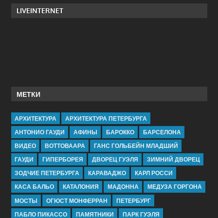
LIVEINTERNET
МЕТКИ
АРХИТЕКТУРА
АРХИТЕКТУРА ПЕТЕРБУРГА
АНТОНИО ГАУДИ
АФИНЫ
БАРОККО
БАРСЕЛОНА
ВИДЕО
ВОТТОВААРА
ГАНС ГОЛЬБЕЙН МЛАДШИЙ
ГАУДИ
ГИПЕРБОРЕЯ
ДВОРЕЦ ГУЭЛЯ
ЗИМНИЙ ДВОРЕЦ
ЗОДЧИЕ ПЕТЕРБУРГА
КАРАВАДЖО
КАРЛ РОССИ
КАСА БАЛЬО
КАТАЛОНИЯ
МАДОННА
МЕДУЗА ГОРГОНА
МОСТЫ
ОГЮСТ МОНФЕРРАН
ПЕТЕРБУРГ
ПАБЛО ПИКАССО
ПАМЯТНИКИ
ПАРК ГУЭЛЯ