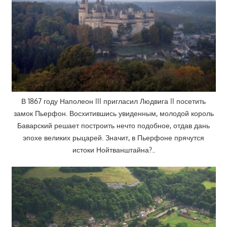
В 1867 году Наполеон III пригласил Людвига II посетить
замок Пьерфон. Восхитившись увиденным, молодой король
Баварский решает построить нечто подобное, отдав дань
эпохе великих рыцарей. Значит, в Пьерфоне прячутся
истоки Нойтванштайна?..