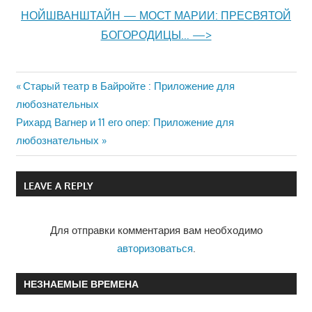
НОЙШВАНШТАЙН — МОСТ МАРИИ: ПРЕСВЯТОЙ
БОГОРОДИЦЫ… —>
Previous
Старый театр в Байройте : Приложение для
Навигация
любознательных
Post:
Next
Рихард Вагнер и 11 его опер: Приложение для
по
Post:
любознательных
записям
LEAVE A REPLY
Для отправки комментария вам необходимо
авторизоваться
.
НЕЗНАЕМЫЕ ВРЕМЕНА