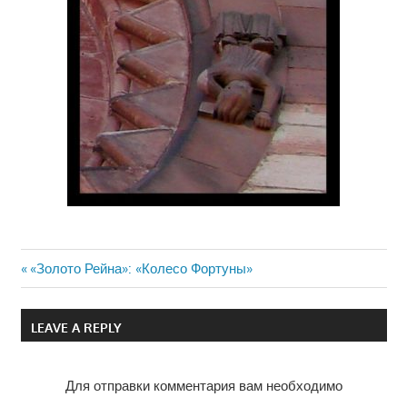
Previous
«Золото Рейна»: «Колесо Фортуны»
Навигация
Post:
по
LEAVE A REPLY
записям
Для отправки комментария вам необходимо