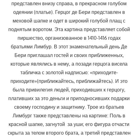
представлен внизу справа, в прекрасном голубом
одеянии (платье). Герцог де Бери представлен в
меховой шапке и одет в широкий голубой плащ с
поднятым воротом. Эта картина представляет собой
пиршество, организованное в 1410-1416 годах
братьями Лимбур. В этот знаменательный день Де
Бери приглашал гостей и своих приближенных,
которые являлись в нему, а позади герцога висела
табличка с золотой надписью: «приходите-
приходите»(приближайтесь, приближайтесь). И это
была привилегия людей, приходивших к герцогу,
плативших за это деньги и приподносивших подарки
своему господину и защитнику. Трое из братьев
Лимбург также представлены на картине: Поль в
красной шапке, загнутой за уши; его фигура отчасти
скрыта за телом второго брата, а третий представлен