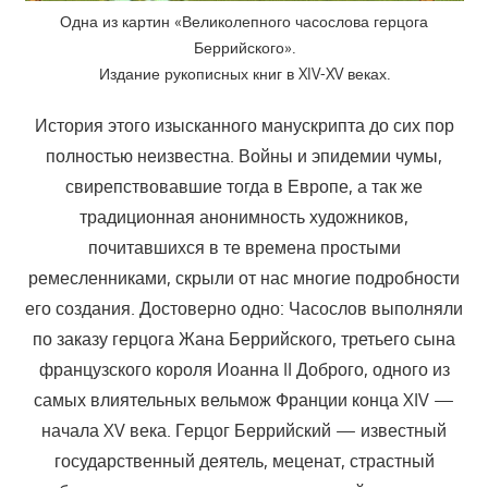
Одна из картин «Великолепного часослова герцога
Беррийского».
Издание рукописных книг в XIV-XV веках.
История этого изысканного манускрипта до сих пор
полностью неизвестна. Войны и эпидемии чумы,
свирепствовавшие тогда в Европе, а так же
традиционная анонимность художников,
почитавшихся в те времена простыми
ремесленниками, скрыли от нас многие подробности
его создания. Достоверно одно: Часослов выполняли
по заказу герцога Жана Беррийского, третьего сына
французского короля Иоанна II Доброго, одного из
самых влиятельных вельмож Франции конца XIV —
начала XV века. Герцог Беррийский — известный
государственный деятель, меценат, страстный