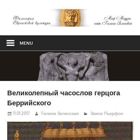
Skip
М
to
content
М
Философия
Европейской
MENU
культуры
Великолепный часослов герцога
Беррийского
11.01.2017
Галина Зеленская
Замок Пьерфон