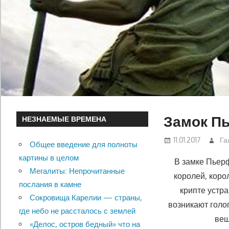
Замок П
НЕЗНАЕМЫЕ ВРЕМЕНА
11.01.2017
Га
Общее введение для полноты
картины в целом
В замке Пьерф
Мегалиты: Непрочитанные
королей, коро
послания в камне
крипте устр
Сокровища Карелии — страны,
возникают голо
где небо не рассталось с землей
вещ
«Делос, остров бедный» что на