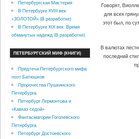
Петербургская Мистерия
Говорят, Виолл
В Петербурге XVIII век
для всех гряну
«ЗОЛОТОЙ» (В разработке)
этот был, по с
В Петербурге XIX век. Время
обманутых надежд (В разработке)
В валютах лестн
ПЕТЕРБУРГСКИЙ МИФ (КНИГИ)
последний стил
пр
Предтеча Петербургского мифа
поэт Батюшков
Пророчества Пушкинского
Петербурга
Петербург Лермонтова и
«Кавказ седой»
Фантасмагории Гоголевского
Петербурга
Петербург Достоевского