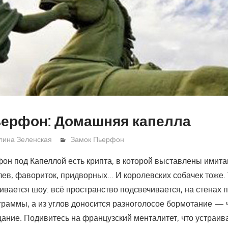
ьерфон: Домашняя капелла
лина Зеленская
Замок Пьерфон
он под Капеллой есть крипта, в которой выставлены имит
лев, фавориток, придворных… И королевских собачек тоже. Т
аивается шоу: всё пространство подсвечивается, на стенах 
граммы, а из углов доносится разноголосое бормотание — 
ание. Подивитесь на французский менталитет, что устраива