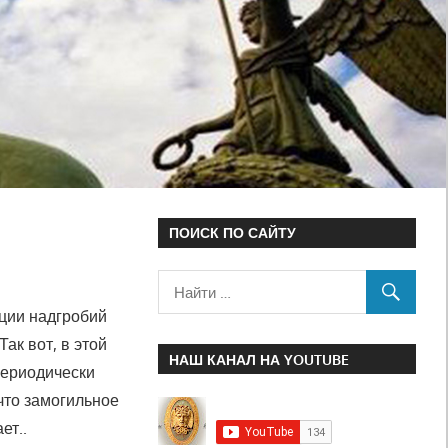
ПОИСК ПО САЙТУ
ации надгробий
ак вот, в этой
НАШ КАНАЛ НА YOUTUBE
периодически
что замогильное
ет..