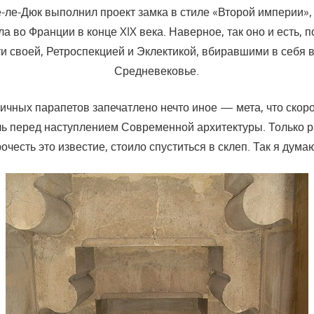
е-ле-Дюк выполнил проект замка в стиле «Второй империи»,
ла во Франции в конце XIX века. Наверное, так оно и есть, п
ути своей, Ретроспекцией и Эклектикой, вбиравшими в себя
Средневековье.
ичных парапетов запечатлено нечто иное — мета, что скор
ь перед наступлением Современной архитектуры. Только р
очесть это известие, стоило спуститься в склеп. Так я дум