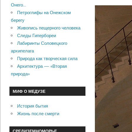
Онего…
Петроглифы на Онежском
берегу
Живопись пещерного человека
Следы Гипербореи
Лабиринты Соловецкого
архипелага
Природа как творческая сила
Архитектура — «Вторая
природа»
МИФ О МЕДУЗЕ
История бытия
Жизнь после смерти
СРЕДИЗЕМНОМОРЬЕ