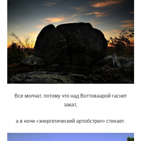
Все молчат, потому что над Воттоваарой гаснет
закат,
а в ночи «энергетический артобстрел» стихает.