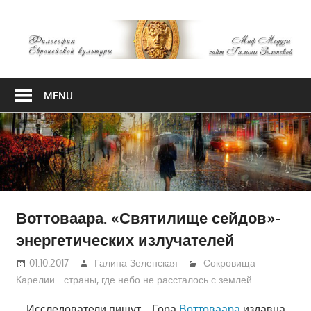
Skip
М
to
content
М
Философия
Европейской
MENU
культуры
Воттоваара. «Святилище сейдов»-
энергетических излучателей
01.10.2017
Галина Зеленская
Сокровища
Карелии - страны, где небо не рассталось с землей
Исследователи пишут… Гора
Воттоваара
издавна