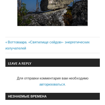
Previous
Воттоваара. «Святилище сейдов»- энергетических
Навигация
излучателей
Post:
по
LEAVE A REPLY
записям
Для отправки комментария вам необходимо
авторизоваться
.
НЕЗНАЕМЫЕ ВРЕМЕНА