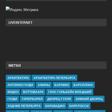
LIVEINTERNET
МЕТКИ
АРХИТЕКТУРА
АРХИТЕКТУРА ПЕТЕРБУРГА
АНТОНИО ГАУДИ
АФИНЫ
БАРОККО
БАРСЕЛОНА
ВИДЕО
ВОТТОВААРА
ГАНС ГОЛЬБЕЙН МЛАДШИЙ
ГАУДИ
ГИПЕРБОРЕЯ
ДВОРЕЦ ГУЭЛЯ
ЗИМНИЙ ДВОРЕЦ
ЗОДЧИЕ ПЕТЕРБУРГА
КАРАВАДЖО
КАРЛ РОССИ