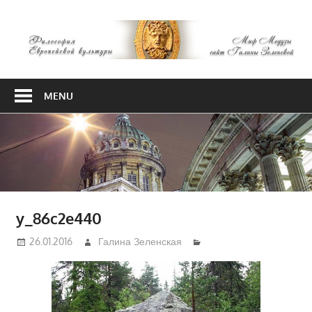
Skip
М
to
content
М
Философия
Европейской
MENU
культуры
y_86c2e440
26.01.2016
Галина Зеленская