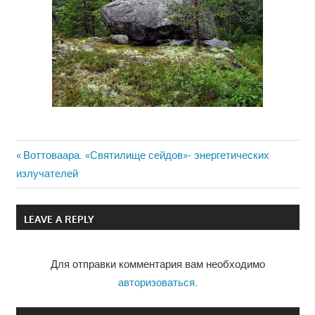
Previous
Воттоваара. «Святилище сейдов»- энергетических
Навигация
излучателей
Post:
по
LEAVE A REPLY
записям
Для отправки комментария вам необходимо
авторизоваться
.