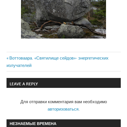
Previous
Воттоваара. «Святилище сейдов»- энергетических
Навигация
излучателей
Post:
по
LEAVE A REPLY
записям
Для отправки комментария вам необходимо
авторизоваться
.
НЕЗНАЕМЫЕ ВРЕМЕНА