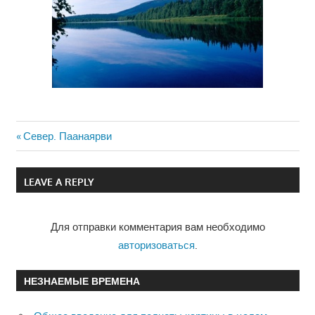
Previous
Север. Паанаярви
Навигация
Post:
по
LEAVE A REPLY
записям
Для отправки комментария вам необходимо
авторизоваться
.
НЕЗНАЕМЫЕ ВРЕМЕНА