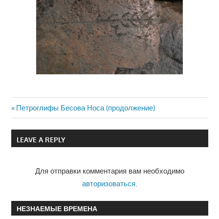
Previous
Петроглифы Бесова Носа (продолжение)
Навигация
Post:
по
LEAVE A REPLY
записям
Для отправки комментария вам необходимо
авторизоваться
.
НЕЗНАЕМЫЕ ВРЕМЕНА