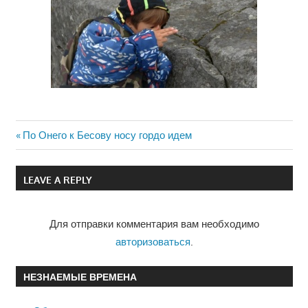
Previous
По Онего к Бесову носу гордо идем
Навигация
Post:
по
LEAVE A REPLY
записям
Для отправки комментария вам необходимо
авторизоваться
.
НЕЗНАЕМЫЕ ВРЕМЕНА