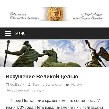
Skip
М
to
content
М
Философия
Европейской
MENU
культуры
Искушение Великой целью
06.11.2017
Галина Зеленская
Истоки
Петербургской трагедии
Перед Полтавским сражением, что состоялось 27
июня 1709 года, Петр издал знаменитый «Полтавский