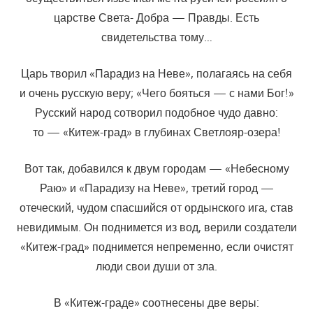
царстве Света- Добра — Правды. Есть
свидетельства тому…
Царь творил «Парадиз на Неве», полагаясь на себя
и очень русскую веру; «Чего бояться — с нами Бог!»
Русский народ сотворил подобное чудо давно:
то —
«
Китеж-град» в глубинах Светлояр-озера!
Вот так, добавился к двум городам —
«Небесному
Раю»
и
«Парадизу на Неве»,
третий город —
отеческий, чудом спасшийся от ордынского ига, став
невидимым. Он поднимется из вод, верили создатели
«Китеж-град»
поднимется непременно, если очистят
люди свои души от зла.
В «Китеж-граде
»
соотнесены две веры: