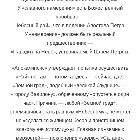
У «славного намерения» есть Божественный
прообраз —
Небесный рай», что в ведении Апостола Петра.
У «намерения» должен быть реальный
предшественник —
«Парадиз на Неве», устраиваемый Царем Петром.
«Апокалипсис» утверждает, попытка осуществить
«Рай»
не там— потом, а здесь — сейчас, дает
«Земной град»,
подобный «великой блуднице» —
«городу Вавилону», обреченному «опустеть в один
час». Причина — любой
«Земной град»,
стремящийся стать равным
«Небесному»,
не может
не «сделаться жилищем бесов и пристанищем
всякому нечистому духу». Главная из «земных
мерзостей»— поклонение «зверю»: «Сатане»,