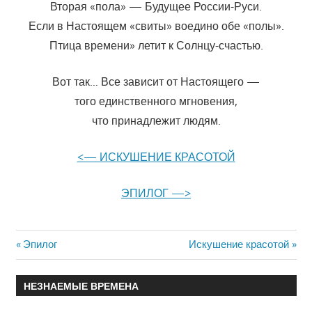
Вторая «пола» — Будущее России-Руси.
Если в Настоящем «свиты» воедино обе «полы».
Птица времени» летит к Солнцу-счастью.
Вот так… Все зависит от Настоящего —
того единственного мгновения,
что принадлежит людям.
<— ИСКУШЕНИЕ КРАСОТОЙ
ЭПИЛОГ —>
Previous
Эпилог
Next
Искушение красотой
Навигация
Post:
Post:
по
НЕЗНАЕМЫЕ ВРЕМЕНА