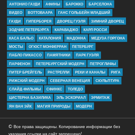
АНТОНИО ГАУДИ
АФИНЫ
БАРОККО
БАРСЕЛОНА
ВИДЕО
ВОТТОВААРА
ГАНС ГОЛЬБЕЙН МЛАДШИЙ
ГАУДИ
ГИПЕРБОРЕЯ
ДВОРЕЦ ГУЭЛЯ
ЗИМНИЙ ДВОРЕЦ
ЗОДЧИЕ ПЕТЕРБУРГА
КАРАВАДЖО
КАРЛ РОССИ
КАСА БАЛЬО
КАТАЛОНИЯ
МАДОННА
МЕДУЗА ГОРГОНА
МОСТЫ
ОГЮСТ МОНФЕРРАН
ПЕТЕРБУРГ
ПАБЛО ПИКАССО
ПАМЯТНИКИ
ПАРК ГУЭЛЯ
ПАРФЕНОН
ПЕТЕРБУРГСКИЙ МОДЕРН
ПЕТРОГЛИФЫ
ПИТЕР БРЕЙГЕЛЬ
РАСТРЕЛЛИ
РЕКИ И КАНАЛЫ
РИГА
РИЖСКИЙ МОДЕРН
СЕВЕРНАЯ ВЕНЕЦИЯ
СКУЛЬПТУРА
СЛАЙД-ФИЛЬМЫ
СФИНКС
ТОЛЕДО
ЦИСТЕРНА БАЗИЛИКА
ЭЛЬ ЭСКОРИАЛ
ЭРМИТАЖ
ЯН ВАН ЭЙК
МАГИЯ ПРИРОДЫ
МОДЕРН
© Все права защищены. Копирование информации без
указания ссылки на сайт запрещено!