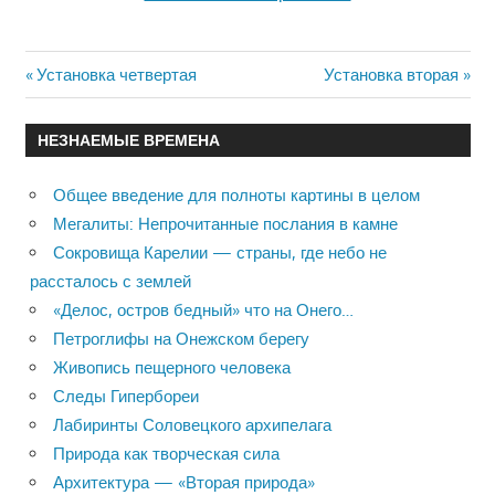
Previous
Установка четвертая
Next
Установка вторая
Навигация
Post:
Post:
по
НЕЗНАЕМЫЕ ВРЕМЕНА
записям
Общее введение для полноты картины в целом
Мегалиты: Непрочитанные послания в камне
Сокровища Карелии — страны, где небо не
рассталось с землей
«Делос, остров бедный» что на Онего…
Петроглифы на Онежском берегу
Живопись пещерного человека
Следы Гипербореи
Лабиринты Соловецкого архипелага
Природа как творческая сила
Архитектура — «Вторая природа»