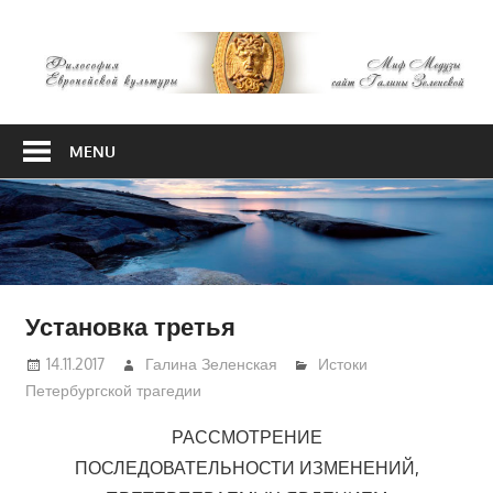
Skip
М
to
content
М
Философия
Европейской
MENU
культуры
Установка третья
14.11.2017
Галина Зеленская
Истоки
Петербургской трагедии
РАССМОТРЕНИЕ
ПОСЛЕДОВАТЕЛЬНОСТИ ИЗМЕНЕНИЙ,