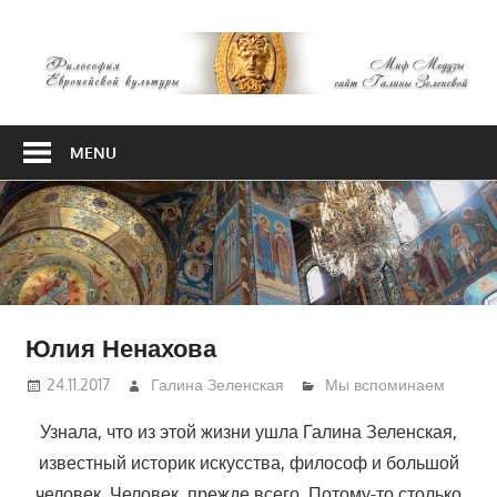
Skip
М
to
content
М
Философия
Европейской
MENU
культуры
Юлия Ненахова
24.11.2017
Галина Зеленская
Мы вспоминаем
Узнала, что из этой жизни ушла Галина Зеленская,
известный историк искусства, философ и большой
человек. Человек, прежде всего. Потому-то столько