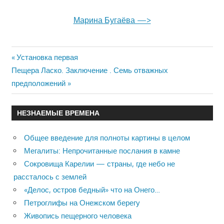
Марина Бугаёва —>
Previous
Установка первая
Навигация
Next
Пещера Ласко. Заключение . Семь отважных
Post:
Post:
предположений
по
записям
НЕЗНАЕМЫЕ ВРЕМЕНА
Общее введение для полноты картины в целом
Мегалиты: Непрочитанные послания в камне
Сокровища Карелии — страны, где небо не
рассталось с землей
«Делос, остров бедный» что на Онего…
Петроглифы на Онежском берегу
Живопись пещерного человека