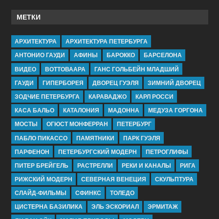
МЕТКИ
АРХИТЕКТУРА
АРХИТЕКТУРА ПЕТЕРБУРГА
АНТОНИО ГАУДИ
АФИНЫ
БАРОККО
БАРСЕЛОНА
ВИДЕО
ВОТТОВААРА
ГАНС ГОЛЬБЕЙН МЛАДШИЙ
ГАУДИ
ГИПЕРБОРЕЯ
ДВОРЕЦ ГУЭЛЯ
ЗИМНИЙ ДВОРЕЦ
ЗОДЧИЕ ПЕТЕРБУРГА
КАРАВАДЖО
КАРЛ РОССИ
КАСА БАЛЬО
КАТАЛОНИЯ
МАДОННА
МЕДУЗА ГОРГОНА
МОСТЫ
ОГЮСТ МОНФЕРРАН
ПЕТЕРБУРГ
ПАБЛО ПИКАССО
ПАМЯТНИКИ
ПАРК ГУЭЛЯ
ПАРФЕНОН
ПЕТЕРБУРГСКИЙ МОДЕРН
ПЕТРОГЛИФЫ
ПИТЕР БРЕЙГЕЛЬ
РАСТРЕЛЛИ
РЕКИ И КАНАЛЫ
РИГА
РИЖСКИЙ МОДЕРН
СЕВЕРНАЯ ВЕНЕЦИЯ
СКУЛЬПТУРА
СЛАЙД-ФИЛЬМЫ
СФИНКС
ТОЛЕДО
ЦИСТЕРНА БАЗИЛИКА
ЭЛЬ ЭСКОРИАЛ
ЭРМИТАЖ